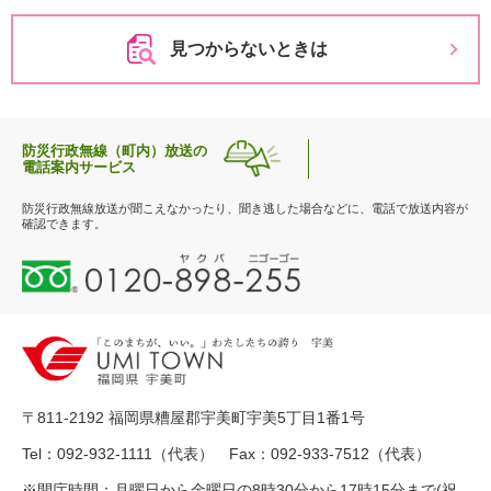
見つからないときは
防災行政無線（町内）放送の
電話案内サービス
防災行政無線放送が聞こえなかったり、聞き逃した場合などに、電話で放送内容が
確認できます。
0
1
2
0
-
8
9
〒811-2192 福岡県糟屋郡宇美町宇美5丁目1番1号
8
-
Tel：092-932-1111（代表） Fax：092-933-7512（代表）
2
※開庁時間：月曜日から金曜日の8時30分から17時15分まで(祝