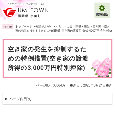
ペ
メ
ー
ニ
ジ
ュ
の
ー
先
を
トップページ
>
分類でさがす
>
くらし
>
ごみ・環境・衛生
>
空き家
>
空き
現在地
頭
飛
家の発生を抑制するための特例措置(空き家の譲渡所得の3,000万円特別控除)
で
ば
拡大
文字サイズ
標準
す
し
本
。
て
文
空き家の発生を抑制するた
背景色変更
白
黒
青
本
文
めの特例措置(空き家の譲渡
へ
Multilingual（English・中文・한글）
所得の3,000万円特別控除)
ページID：0036437
更新日：2025年3月24日更新
ページ内目次