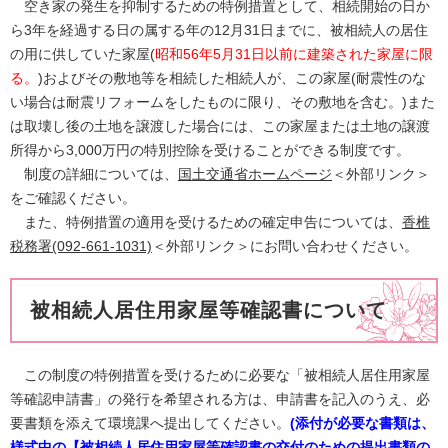
空き家の発生を抑制するための特例措置として、相続開始の日か
ら3年を経過する日の属する年の12月31日までに、被相続人の居住
の用に供していた家屋(
昭和56年5月31日以前に建築された家屋に限
る。
)およびその敷地等を相続した相続人が、この家屋(耐震性のな
い場合は耐震リフォームをしたものに限り、その敷地を含む。)また
は取壊し後の土地を譲渡した場合には、この家屋または土地の譲渡
所得から3,000万円の特別控除を受けることができる制度です。
制度の詳細については、
国土交通省ホームページ
＜外部リンク＞
をご確認ください。
また、特例措置の適用を受けるための確定申告については、
香椎
税務署(092-661-1031)
＜外部リンク＞
にお問い合わせください。
被相続人居住用家屋等確認書について
この制度の特例措置を受けるために必要な「被相続人居住用家屋
等確認申請書」の発行を希望される方は、申請書を記入のうえ、必
要書類を添えて環境課へ提出してください。
(添付が必要な書類は、
様式中の【被相続人居住用家屋等確認書の交付のための提出書類の