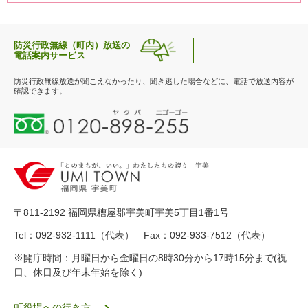
防災行政無線（町内）放送の
電話案内サービス
防災行政無線放送が聞こえなかったり、聞き逃した場合などに、電話で放送内容が
確認できます。
0
1
2
0
-
8
9
〒811-2192 福岡県糟屋郡宇美町宇美5丁目1番1号
8
-
Tel：092-932-1111（代表） Fax：092-933-7512（代表）
2
※開庁時間：月曜日から金曜日の8時30分から17時15分まで(祝
5
日、休日及び年末年始を除く)
5
ヤ
ク
町役場への行き方