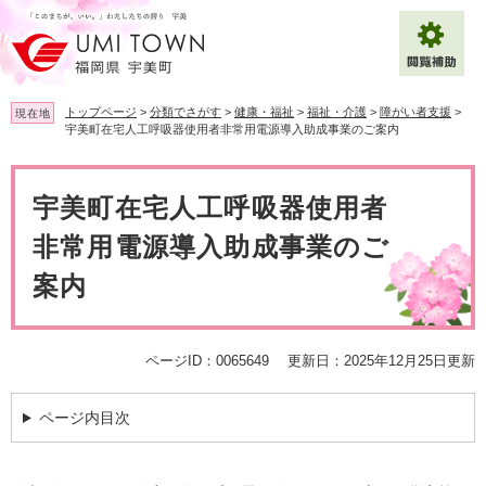
ペ
メ
ー
ニ
ジ
ュ
の
ー
先
を
トップページ
>
分類でさがす
>
健康・福祉
>
福祉・介護
>
障がい者支援
>
現在地
頭
飛
宇美町在宅人工呼吸器使用者非常用電源導入助成事業のご案内
で
ば
拡大
文字サイズ
標準
す
し
本
。
て
文
宇美町在宅人工呼吸器使用者
背景色変更
白
黒
青
本
文
非常用電源導入助成事業のご
へ
Multilingual（English・中文・한글）
案内
ページID：0065649
更新日：2025年12月25日更新
ページ内目次