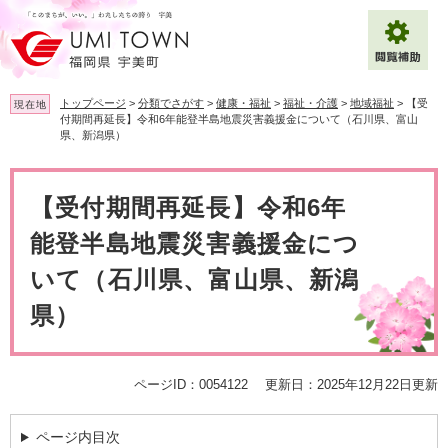
ペ
メ
ー
ニ
ジ
ュ
の
ー
先
を
トップページ
>
分類でさがす
>
健康・福祉
>
福祉・介護
>
地域福祉
>
【受
現在地
頭
飛
付期間再延長】令和6年能登半島地震災害義援金について（石川県、富山
で
ば
県、新潟県）
拡大
文字サイズ
標準
す
し
。
て
本
背景色変更
白
黒
青
本
文
【受付期間再延長】令和6年
文
能登半島地震災害義援金につ
へ
Multilingual（English・中文・한글）
いて（石川県、富山県、新潟
県）
ページID：0054122
更新日：2025年12月22日更新
ページ内目次