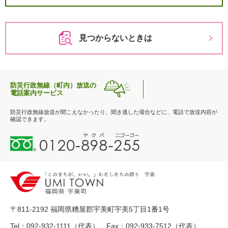
見つからないときは
防災行政無線（町内）放送の
電話案内サービス
防災行政無線放送が聞こえなかったり、聞き逃した場合などに、電話で放送内容が
確認できます。
0
1
2
0
-
8
9
〒811-2192 福岡県糟屋郡宇美町宇美5丁目1番1号
8
-
Tel：092-932-1111（代表） Fax：092-933-7512（代表）