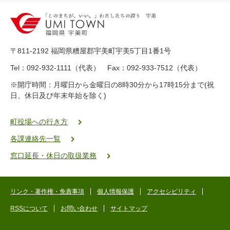
2
0
-
8
9
〒811-2192 福岡県糟屋郡宇美町宇美5丁目1番1号
8
-
Tel：092-932-1111（代表） Fax：092-933-7512（代表）
2
※開庁時間：月曜日から金曜日の8時30分から17時15分まで(祝
5
日、休日及び年末年始を除く)
5
ヤ
ク
町役場への行き方
バ
各課連絡先一覧
二
ゴ
窓口延長・休日の取扱業務
ー
ゴ
ー
リンク・著作権・免責事項
個人情報保護
アクセシビリティ
RSSについて
お問い合わせ
サイトマップ