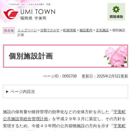
ペ
メ
ー
ニ
ジ
ュ
の
ー
先
を
トップページ
>
分類でさがす
>
町政情報
>
施設案内
>
文化施設
>
個別施設
現在地
頭
飛
計画
で
ば
拡大
文字サイズ
標準
す
し
本
。
て
文
個別施設計画
背景色変更
白
黒
青
本
文
へ
Multilingual（English・中文・한글）
ページID：0055708
更新日：2025年2月5日更新
ページ内目次
施設の保有量や維持管理の効率化などの全体方針を示した『
宇美町
公共施設等総合管理計画
』を平成２９年３月に策定し、その方針を
実現するため、今後４０年間の公共箱物施設の方向を示す『
宇美町