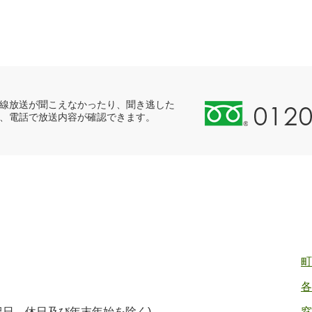
0
線放送が聞こえなかったり、聞き逃した
、電話で放送内容が確認できます。
1
2
0
-
8
9
8
-
2
町
5
各
5
ヤ
(祝日、休日及び年末年始を除く)
窓