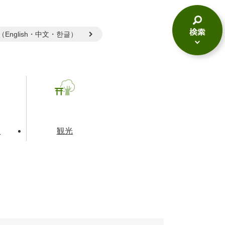
gual（English・中文・한글）
検
索
メ
ニ
ュ
ー
て
観光
とじる
とじる
とじる
和