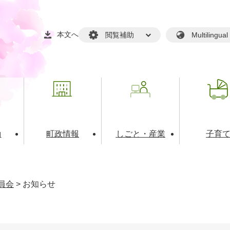
本文へ
閲覧補助
Multilin
動
町政情報
しごと・産業
子育
戸籍・マイナンバー
・生涯学習
税金・料金(個人向け）
文化・スポーツ
広報
税金（事業者向け）
員会
>
お知らせ
境・衛生
るさと納税
上下水道
職員採用情報
・開発
人権・男女共同参画・平