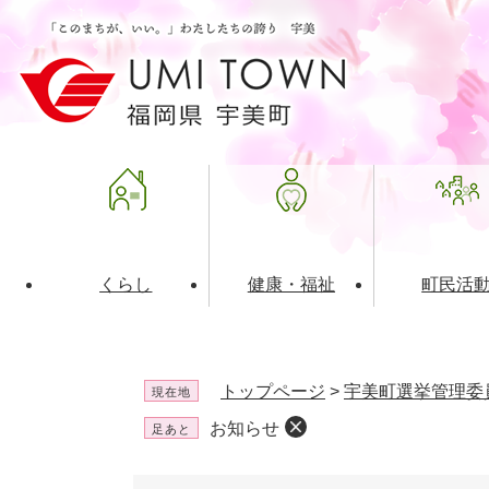
ペ
メ
ー
ニ
ジ
ュ
の
ー
先
を
頭
飛
で
ば
す
し
。
て
本
文
くらし
健康・福祉
町民活
へ
ライフインデックス
福祉・介護
地域コミュニティ
町の概要
入札・発注情報
住民票・
健康
社会教育
町政運営
産業振興
トップページ
>
宇美町選挙管理委
現在地
保険・年金
共働・ボランティア
歴史と文化財
広告事業
ごみ・環
施設案内
企業版ふ
お知らせ
足あと
道路・交通・住まい
財政・管財情報
都市計画