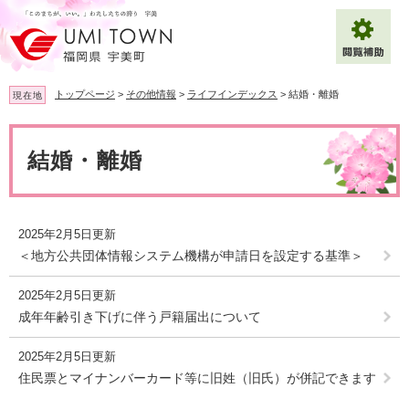
ペ
メ
ー
ニ
ジ
ュ
の
ー
先
を
トップページ
>
その他情報
>
ライフインデックス
>
結婚・離婚
現在地
頭
飛
で
ば
本
拡大
文字サイズ
標準
す
し
文
結婚・離婚
。
て
背景色変更
白
黒
青
本
文
へ
Multilingual（English・中文・한글）
2025年2月5日更新
＜地方公共団体情報システム機構が申請日を設定する基準＞
2025年2月5日更新
成年年齢引き下げに伴う戸籍届出について
2025年2月5日更新
住民票とマイナンバーカード等に旧姓（旧氏）が併記できます