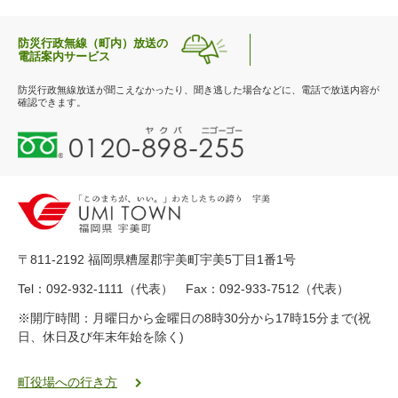
防災行政無線（町内）放送の
電話案内サービス
防災行政無線放送が聞こえなかったり、聞き逃した場合などに、電話で放送内容が
確認できます。
0
1
2
0
-
8
9
〒811-2192 福岡県糟屋郡宇美町宇美5丁目1番1号
8
-
Tel：092-932-1111（代表） Fax：092-933-7512（代表）
2
※開庁時間：月曜日から金曜日の8時30分から17時15分まで(祝
5
日、休日及び年末年始を除く)
5
ヤ
ク
町役場への行き方
バ