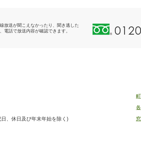
0
線放送が聞こえなかったり、聞き逃した
、電話で放送内容が確認できます。
1
2
0
-
8
9
8
-
2
町
5
各
5
ヤ
(祝日、休日及び年末年始を除く)
窓
ク
バ
二