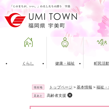
ペ
メ
ー
ニ
ジ
ュ
の
ー
先
を
頭
飛
で
ば
す
し
。
て
本
文
くらし
健康・福祉
町民活
へ
ライフインデックス
福祉・介護
地域コミュニティ
町の概要
入札・発注情報
住民票・
健康
社会教育
町政運営
産業振興
トップページ
>
基本情報
>
福祉・
現在地
保険・年金
共働・ボランティア
歴史と文化財
広告事業
ごみ・環
施設案内
企業版ふ
高齢者支援
足あと
道路・交通・住まい
財政・管財情報
都市計画
本