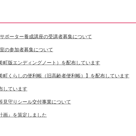
災・安全
祉サポーター養成講座の受講者募集について
教室の参加者募集について
美町版エンディングノート）を配布しています
美町くらしの便利帳（旧高齢者便利帳）】を配布しています
布しています
等見守りシール交付事業について
計画』を策定しました