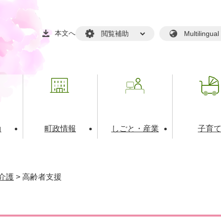
本文へ
閲覧補助
Multilin
動
町政情報
しごと・産業
子育
戸籍・マイナンバー
・生涯学習
税金・料金(個人向け）
文化・スポーツ
広報
税金（事業者向け）
介護
>
高齢者支援
境・衛生
るさと納税
上下水道
職員採用情報
・開発
人権・男女共同参画・平