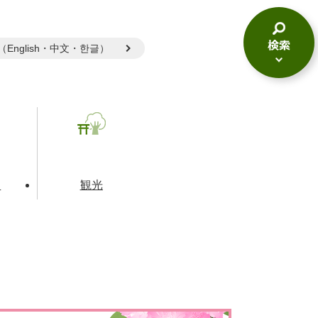
gual（English・中文・한글）
検
索
メ
ニ
ュ
ー
て
観光
とじる
とじる
とじる
和