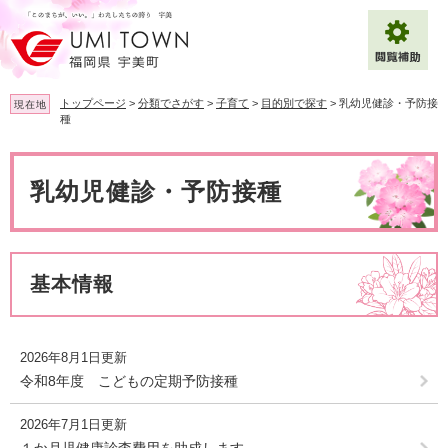
ペ
メ
ー
ニ
ジ
ュ
の
ー
先
を
トップページ
>
分類でさがす
>
子育て
>
目的別で探す
>
乳幼児健診・予防接
現在地
頭
飛
種
で
ば
拡大
文字サイズ
標準
す
し
本
。
て
文
乳幼児健診・予防接種
背景色変更
白
黒
青
本
文
へ
Multilingual（English・中文・한글）
基本情報
2026年8月1日更新
令和8年度 こどもの定期予防接種
2026年7月1日更新