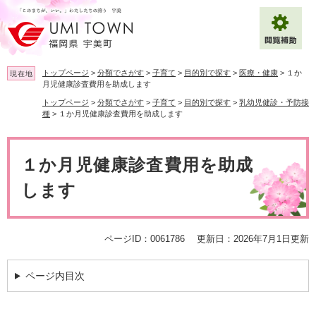
ペ
メ
ー
ニ
ジ
ュ
の
ー
先
を
トップページ
>
分類でさがす
>
子育て
>
目的別で探す
>
医療・健康
>
１か
現在地
頭
飛
月児健康診査費用を助成します
で
ば
トップページ
>
分類でさがす
>
子育て
>
目的別で探す
>
乳幼児健診・予防接
拡大
文字サイズ
標準
す
し
種
>
１か月児健康診査費用を助成します
。
て
背景色変更
白
黒
青
本
本
文
文
１か月児健康診査費用を助成
へ
Multilingual（English・中文・한글）
します
ページID：0061786
更新日：2026年7月1日更新
ページ内目次