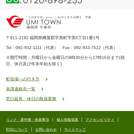
1
2
0
-
8
9
〒811-2192 福岡県糟屋郡宇美町宇美5丁目1番1号
8
-
Tel：092-932-1111（代表） Fax：092-933-7512（代表）
2
※開庁時間：月曜日から金曜日の8時30分から17時15分まで(祝
5
日、休日及び年末年始を除く)
5
ヤ
ク
町役場への行き方
バ
各課連絡先一覧
二
ゴ
窓口延長・休日の取扱業務
ー
ゴ
ー
リンク・著作権・免責事項
個人情報保護
アクセシビリティ
RSSについて
お問い合わせ
サイトマップ