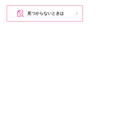
とじる
とじる
見つからないときは