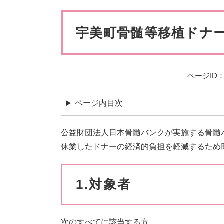
ペット・動物
防犯・防
本
文
宇美町骨髄等移植ドナ
ページID：0
ページ内目次
公益財団法人日本骨髄バンクが実施する骨髄
休業したドナーの経済的負担を軽減するため
1.対象者
次のすべてに該当する方