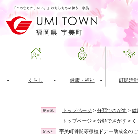
ペ
メ
ー
ニ
ジ
ュ
の
ー
先
を
頭
飛
で
ば
す
し
。
て
本
文
くらし
健康・福祉
町民活
へ
ライフインデックス
福祉・介護
地域コミュニティ
町の概要
入札・発注情報
住民票・
健康
社会教育
町政運営
産業振興
トップページ
>
分類でさがす
>
健
現在地
保険・年金
共働・ボランティア
歴史と文化財
広告事業
ごみ・環
施設案内
企業版ふ
トップページ
>
分類でさがす
>
く
道路・交通・住まい
財政・管財情報
都市計画
宇美町骨髄等移植ドナー助成金のご
足あと