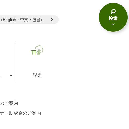
gual（English・中文・한글）
検
索
メ
ニ
ュ
ー
て
観光
のご案内
とじる
ナー助成金のご案内
とじる
とじる
和