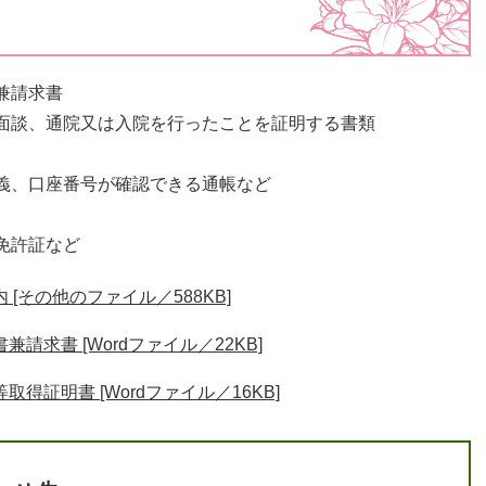
兼請求書
面談、通院又は入院を行ったことを証明する書類
義、口座番号が確認できる通帳など
免許証など
[その他のファイル／588KB]
求書 [Wordファイル／22KB]
証明書 [Wordファイル／16KB]