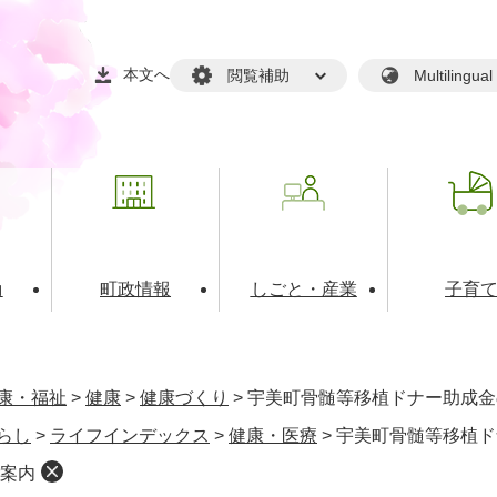
本文へ
閲覧補助
Multilin
動
町政情報
しごと・産業
子育
戸籍・マイナンバー
・生涯学習
税金・料金(個人向け）
文化・スポーツ
広報
税金（事業者向け）
康・福祉
>
健康
>
健康づくり
>
宇美町骨髄等移植ドナー助成金
境・衛生
るさと納税
上下水道
職員採用情報
らし
>
ライフインデックス
>
健康・医療
>
宇美町骨髄等移植ド
・開発
人権・男女共同参画・平
案内