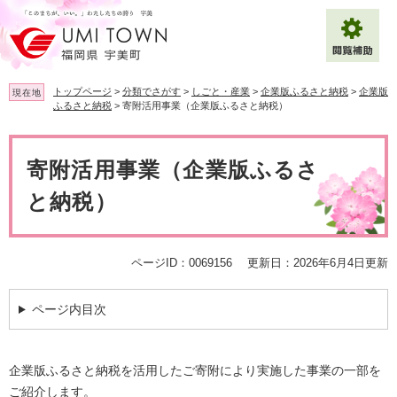
ペ
メ
ー
ニ
ジ
ュ
の
ー
先
を
トップページ
>
分類でさがす
>
しごと・産業
>
企業版ふるさと納税
>
企業版
現在地
頭
飛
ふるさと納税
>
寄附活用事業（企業版ふるさと納税）
で
ば
拡大
文字サイズ
標準
す
し
本
。
て
文
寄附活用事業（企業版ふるさ
背景色変更
白
黒
青
本
文
と納税）
へ
Multilingual（English・中文・한글）
ページID：0069156
更新日：2026年6月4日更新
ページ内目次
企業版ふるさと納税を活用したご寄附により実施した事業の一部を
ご紹介します。