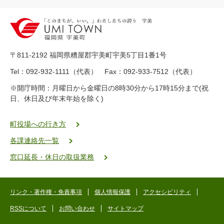
2
0
-
8
9
〒811-2192 福岡県糟屋郡宇美町宇美5丁目1番1号
8
-
Tel：092-932-1111（代表） Fax：092-933-7512（代表）
2
※開庁時間：月曜日から金曜日の8時30分から17時15分まで(祝
5
日、休日及び年末年始を除く)
5
ヤ
ク
町役場への行き方
バ
各課連絡先一覧
二
ゴ
窓口延長・休日の取扱業務
ー
ゴ
ー
リンク・著作権・免責事項
個人情報保護
アクセシビリティ
RSSについて
お問い合わせ
サイトマップ