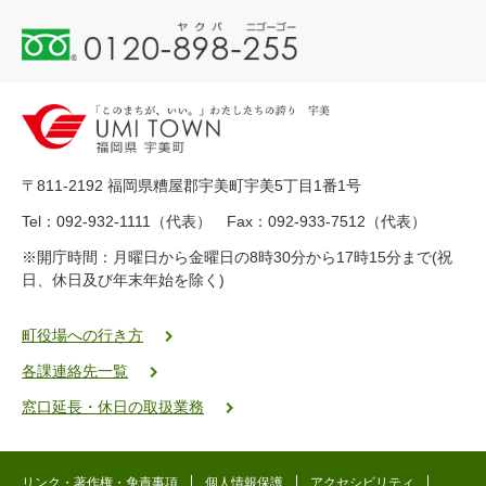
0
1
2
0
-
8
9
〒811-2192 福岡県糟屋郡宇美町宇美5丁目1番1号
8
-
Tel：092-932-1111（代表） Fax：092-933-7512（代表）
2
※開庁時間：月曜日から金曜日の8時30分から17時15分まで(祝
5
日、休日及び年末年始を除く)
5
ヤ
ク
町役場への行き方
バ
各課連絡先一覧
二
ゴ
窓口延長・休日の取扱業務
ー
ゴ
ー
リンク・著作権・免責事項
個人情報保護
アクセシビリティ