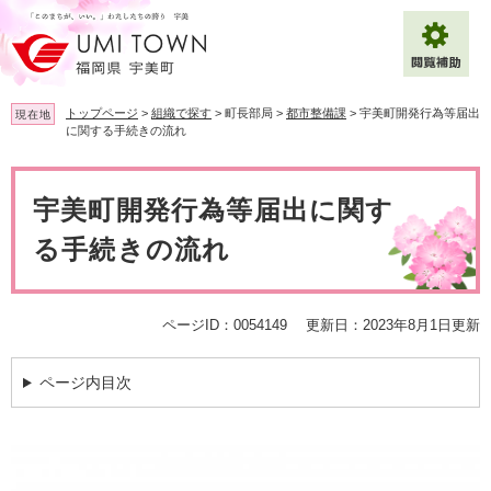
ペ
メ
ー
ニ
ジ
ュ
の
ー
先
を
トップページ
>
組織で探す
>
町長部局
>
都市整備課
>
宇美町開発行為等届出
現在地
頭
飛
に関する手続きの流れ
で
ば
拡大
文字サイズ
標準
す
し
本
。
て
文
宇美町開発行為等届出に関す
背景色変更
白
黒
青
本
文
る手続きの流れ
へ
Multilingual（English・中文・한글）
ページID：0054149
更新日：2023年8月1日更新
ページ内目次