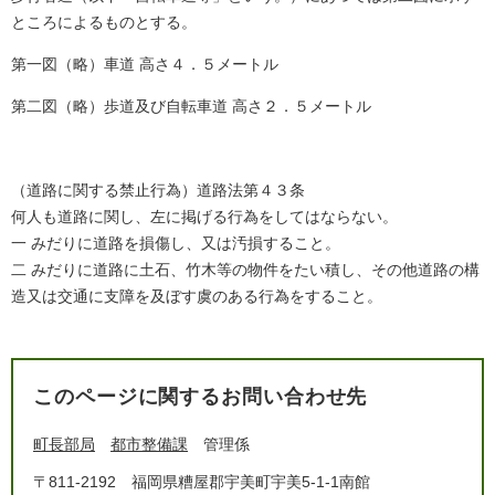
ところによるものとする。
第一図（略）車道 高さ４．５メートル
第二図（略）歩道及び自転車道 高さ２．５メートル
（道路に関する禁止行為）道路法第４３条
何人も道路に関し、左に掲げる行為をしてはならない。
一 みだりに道路を損傷し、又は汚損すること。
二 みだりに道路に土石、竹木等の物件をたい積し、その他道路の構
造又は交通に支障を及ぼす虞のある行為をすること。
このページに関するお問い合わせ先
町長部局
都市整備課
管理係
〒811-2192
福岡県糟屋郡宇美町宇美5-1-1南館