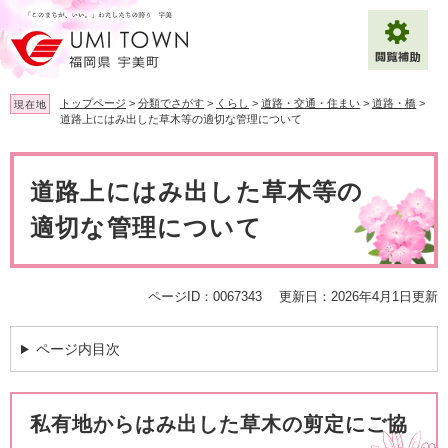
ペ
メ
ー
ニ
ジ
ュ
の
ー
先
を
トップページ
>
分類でさがす
>
くらし
>
道路・交通・住まい
>
道路・橋
>
現在地
頭
飛
道路上にはみ出した草木等の適切な管理について
で
ば
拡大
文字サイズ
標準
す
し
本
。
て
文
道路上にはみ出した草木等の
背景色変更
白
黒
青
本
文
適切な管理について
へ
Multilingual（English・中文・한글）
ページID：0067343
更新日：2026年4月1日更新
ページ内目次
私有地からはみ出した草木の剪定にご協