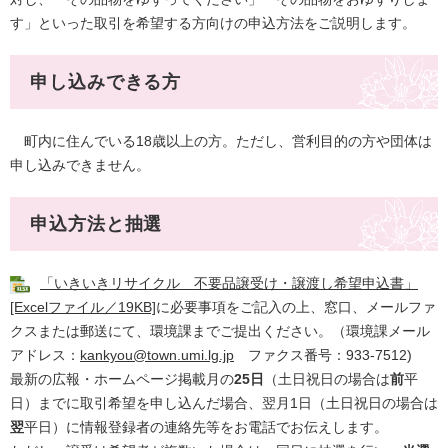
す」といった取引を希望する方向けの申込方法をご説明します。
申し込みできる方
町内に住んでいる18歳以上の方。ただし、営利目的の方や団体は
申し込みできません。
申込方法と抽選
「いきいきリサイクル 不要品譲受け・譲渡し希望申込書」
[Excelファイル／19KB]
に必要事項をご記入の上、窓口、メールファ
クスまたは郵送にて、環境課までご提出ください。（環境課メール
アドレス：
kankyou@town.umi.lg.jp
ファクス番号：933-7512)
最新の広報・ホームページ掲載月の
25日
（土日祝日の場合は
前
平
日）までに取引希望を申し込んだ場合、翌月1日（土日祝日の場合は
翌
平日）に情報登録者の連絡先等をお電話でお伝えします。