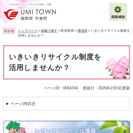
ペ
メ
ー
ニ
ジ
ュ
の
ー
先
を
トップページ
>
組織で探す
>
町長部局
>
環境課
>
いきいきリサイクル制度を
現在地
頭
飛
活用しませんか？
で
ば
拡大
文字サイズ
標準
す
し
本
。
て
文
いきいきリサイクル制度を
背景色変更
白
黒
青
本
文
活用しませんか？
へ
Multilingual（English・中文・한글）
ページID：0054704
更新日：2025年2月5日更新
ページ内目次