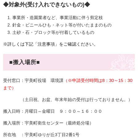
◆対象外(
受け入れできないもの)◆
事業所・造園業者など、事業活動に伴う剪定枝
針金・ビニールひも・ネット等が付いたままのもの
​土砂・石・ブロック等が付着しているもの
※詳しくは下記「注意事項」をご確認ください。
■搬入場所■
受付窓口：宇美町役場 環境課
（※申請受付時間は8：30～15：30
まで）
（土日祝、お盆、年末年始の受付は行っておりません。）
搬入日時​：月曜日～金曜日 ９：００～１６：００
​搬入場所：宇美町衛生センター（最終処分場）
所在地 ：宇美町ゆりが丘3丁目2番1号