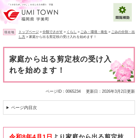
ペ
メ
ー
ニ
ジ
ュ
の
ー
先
を
トップページ
>
分類でさがす
>
くらし
>
ごみ・環境・衛生
>
ごみの分別・出
現在地
頭
飛
し方
>
家庭から出る剪定枝の受け入れを始めます！
で
ば
拡大
文字サイズ
標準
す
し
本
。
て
文
家庭から出る剪定枝の受け入
背景色変更
白
黒
青
本
文
れを始めます！
へ
Multilingual（English・中文・한글）
ページID：0065234
更新日：2026年3月2日更新
ページ内目次
令和8年4月1日
より家庭から出る剪定枝