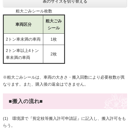
表のサイズを切り替える
粗大ごみシール枚数
粗大ごみ
車両区分
シール
2トン車未満の車両
1枚
2トン車以上4トン
2枚
車未満の車両
※粗大ごみシールは、車両の大きさ・搬入回数により必要枚数が異
なります。また、購入後の返金はできません。
■搬入の流れ■
(1) 環境課で『剪定枝等搬入許可申請証』に記入し、搬入許可をも
らう。