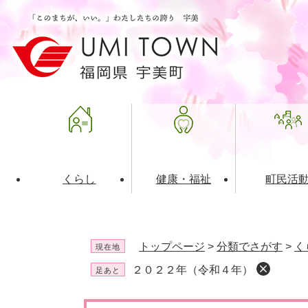
ペ
メ
ー
ニ
ジ
ュ
の
ー
先
を
頭
飛
で
ば
す
し
。
て
本
文
くらし
健康・福祉
町民活
へ
ライフインデックス
福祉・介護
地域コミュニティ
町の概要
入札・発注情報
住民票・
健康
社会教育
町政運営
産業振興
トップページ
>
分類でさがす
>
く
現在地
保険・年金
共働・ボランティア
歴史と文化財
広告事業
ごみ・環
施設案内
企業版ふ
２０２２年（令和４年）
足あと
道路・交通・住まい
財政・管財情報
都市計画
本