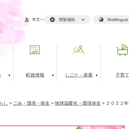
本文へ
閲覧補助
Multilin
動
町政情報
しごと・産業
子育
戸籍・マイナンバー
・生涯学習
税金・料金(個人向け）
文化・スポーツ
広報
税金（事業者向け）
らし
>
ごみ・環境・衛生
>
地球温暖化・環境保全
>
２０２２年
境・衛生
るさと納税
上下水道
職員採用情報
・開発
人権・男女共同参画・平