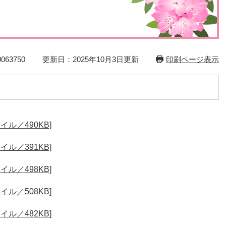
災・安全
）
63750
更新日：2025年10月3日更新
印刷ページ表示
ル／490KB]
ル／391KB]
ル／498KB]
ル／508KB]
ル／482KB]