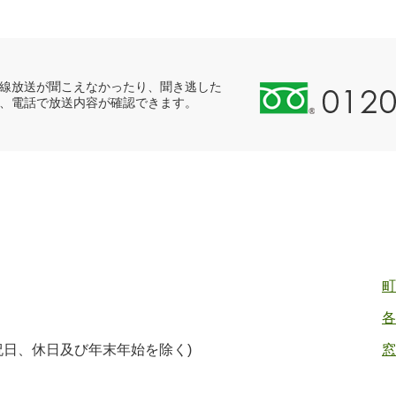
0
線放送が聞こえなかったり、聞き逃した
、電話で放送内容が確認できます。
1
2
0
-
8
9
8
-
2
町
5
各
5
ヤ
(祝日、休日及び年末年始を除く)
窓
ク
バ