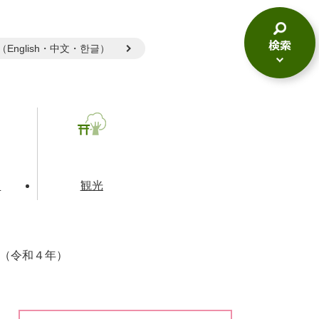
gual（English・中文・한글）
検
索
メ
ニ
ュ
ー
て
観光
（令和４年）
とじる
とじる
とじる
和