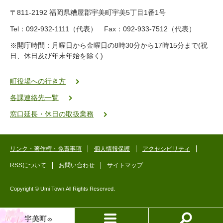
9
〒811-2192 福岡県糟屋郡宇美町宇美5丁目1番1号
8
-
Tel：092-932-1111（代表） Fax：092-933-7512（代表）
2
※開庁時間：月曜日から金曜日の8時30分から17時15分まで(祝
5
日、休日及び年末年始を除く)
5
ヤ
ク
町役場への行き方
バ
各課連絡先一覧
二
ゴ
窓口延長・休日の取扱業務
ー
ゴ
ー
リンク・著作権・免責事項
個人情報保護
アクセシビリティ
RSSについて
お問い合わせ
サイトマップ
Copyright © Umi Town.All Rights Reserved.