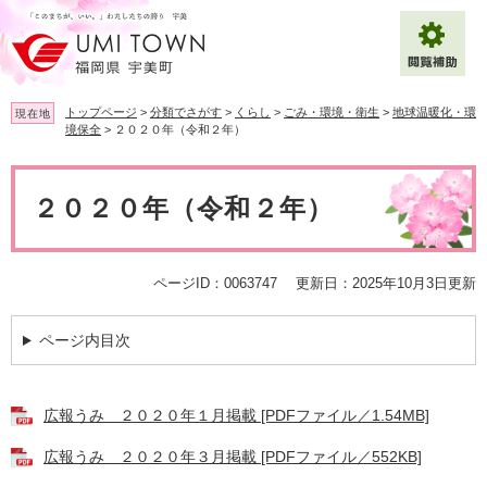
ペ
メ
ー
ニ
ジ
ュ
の
ー
先
を
トップページ
>
分類でさがす
>
くらし
>
ごみ・環境・衛生
>
地球温暖化・環
現在地
頭
飛
境保全
>
２０２０年（令和２年）
で
ば
拡大
文字サイズ
標準
す
し
本
。
て
文
２０２０年（令和２年）
背景色変更
白
黒
青
本
文
へ
Multilingual（English・中文・한글）
ページID：0063747
更新日：2025年10月3日更新
ページ内目次
広報うみ ２０２０年１月掲載 [PDFファイル／1.54MB]
広報うみ ２０２０年３月掲載 [PDFファイル／552KB]