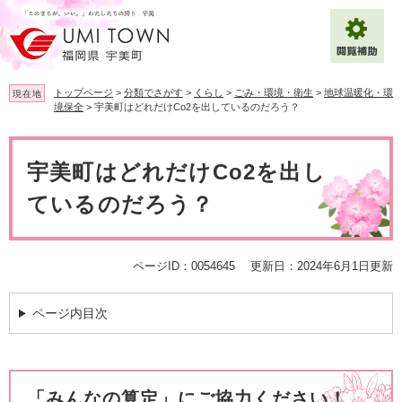
ペ
メ
ー
ニ
ジ
ュ
の
ー
先
を
トップページ
>
分類でさがす
>
くらし
>
ごみ・環境・衛生
>
地球温暖化・環
現在地
頭
飛
境保全
>
宇美町はどれだけCo2を出しているのだろう？
で
ば
拡大
文字サイズ
標準
す
し
本
。
て
文
宇美町はどれだけCo2を出し
背景色変更
白
黒
青
本
文
ているのだろう？
へ
Multilingual（English・中文・한글）
ページID：0054645
更新日：2024年6月1日更新
ページ内目次
「みんなの算定」にご協力ください！