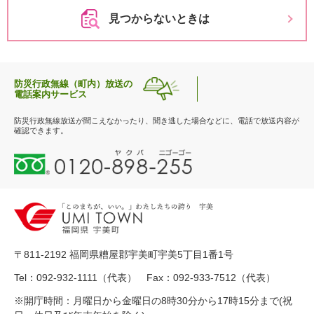
見つからないときは
防災行政無線（町内）放送の
電話案内サービス
防災行政無線放送が聞こえなかったり、聞き逃した場合などに、電話で放送内容が
確認できます。
0
1
2
0
-
8
9
〒811-2192 福岡県糟屋郡宇美町宇美5丁目1番1号
8
-
Tel：092-932-1111（代表） Fax：092-933-7512（代表）
2
※開庁時間：月曜日から金曜日の8時30分から17時15分まで(祝
5