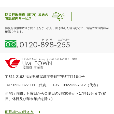
防災行政無線（町内）放送の
電話案内サービス
防災行政無線放送が聞こえなかったり、聞き逃した場合などに、電話で放送内容が
確認できます。
0
1
2
0
-
8
9
〒811-2192 福岡県糟屋郡宇美町宇美5丁目1番1号
8
-
Tel：092-932-1111（代表） Fax：092-933-7512（代表）
2
※開庁時間：月曜日から金曜日の8時30分から17時15分まで(祝
5
日、休日及び年末年始を除く)
5
ヤ
ク
町役場への行き方