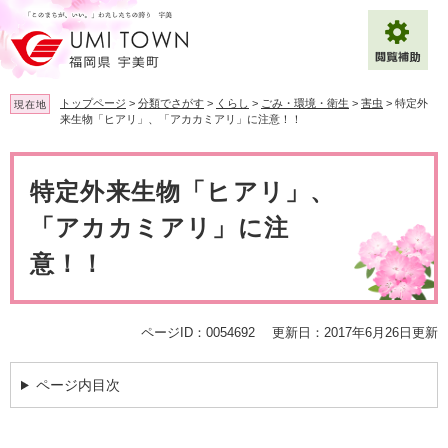
ペ
メ
ー
ニ
ジ
ュ
の
ー
先
を
トップページ
>
分類でさがす
>
くらし
>
ごみ・環境・衛生
>
害虫
>
特定外
現在地
頭
飛
来生物「ヒアリ」、「アカカミアリ」に注意！！
で
ば
拡大
文字サイズ
標準
す
し
本
。
て
文
特定外来生物「ヒアリ」、
背景色変更
白
黒
青
本
文
「アカカミアリ」に注
へ
Multilingual（English・中文・한글）
意！！
ページID：0054692
更新日：2017年6月26日更新
ページ内目次