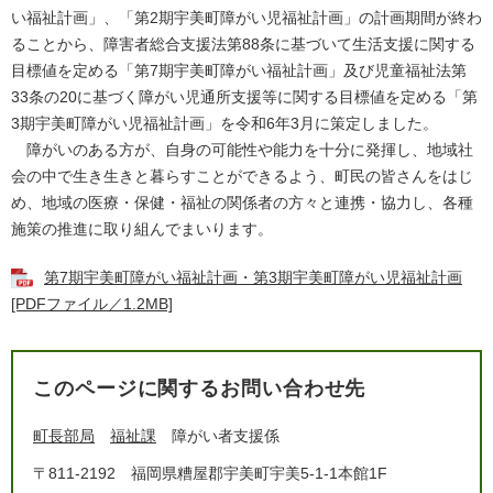
い福祉計画」、「第2期宇美町障がい児福祉計画」の計画期間が終わ
ることから、障害者総合支援法第88条に基づいて生活支援に関する
目標値を定める「第7期宇美町障がい福祉計画」及び児童福祉法第
33条の20に基づく障がい児通所支援等に関する目標値を定める「第
3期宇美町障がい児福祉計画」を令和6年3月に策定しました。
障がいのある方が、自身の可能性や能力を十分に発揮し、地域社
会の中で生き生きと暮らすことができるよう、町民の皆さんをはじ
め、地域の医療・保健・福祉の関係者の方々と連携・協力し、各種
施策の推進に取り組んでまいります。
第7期宇美町障がい福祉計画・第3期宇美町障がい児福祉計画
[PDFファイル／1.2MB]
このページに関するお問い合わせ先
町長部局
福祉課
障がい者支援係
〒811-2192
福岡県糟屋郡宇美町宇美5-1-1本館1F