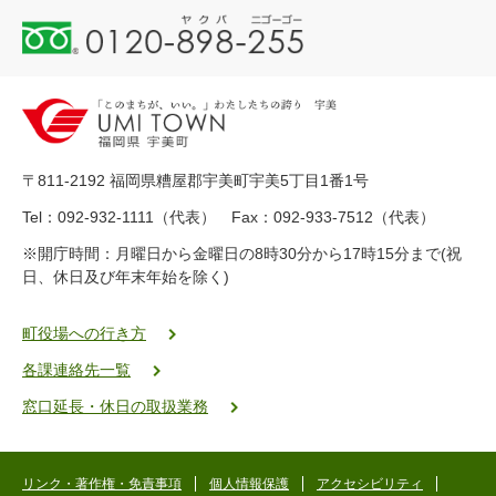
0
1
2
0
-
8
9
〒811-2192 福岡県糟屋郡宇美町宇美5丁目1番1号
8
-
Tel：092-932-1111（代表） Fax：092-933-7512（代表）
2
※開庁時間：月曜日から金曜日の8時30分から17時15分まで(祝
5
日、休日及び年末年始を除く)
5
ヤ
ク
町役場への行き方
バ
各課連絡先一覧
二
ゴ
窓口延長・休日の取扱業務
ー
ゴ
ー
リンク・著作権・免責事項
個人情報保護
アクセシビリティ