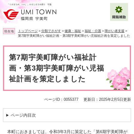
ペ
メ
ー
ニ
ジ
ュ
の
ー
先
を
トップページ
>
分類でさがす
>
健康・福祉
>
福祉・介護
>
障がい者支援
>
現在地
頭
飛
第7期宇美町障がい福祉計画・第3期宇美町障がい児福祉計画を策定しました
で
ば
拡大
文字サイズ
標準
す
し
本
。
て
文
第7期宇美町障がい福祉計
背景色変更
白
黒
青
本
文
画・第3期宇美町障がい児福
へ
Multilingual（English・中文・한글）
祉計画を策定しました
ページID：0055377
更新日：2025年2月5日更新
ページ内目次
本町におきましては、令和3年3月に策定した「第6期宇美町障が