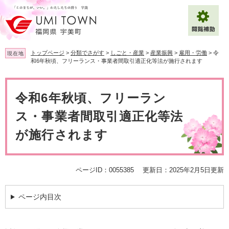
ペ
メ
ー
ニ
ジ
ュ
の
ー
先
を
トップページ
>
分類でさがす
>
しごと・産業
>
産業振興
>
雇用・労働
>
令
現在地
頭
飛
和6年秋頃、フリーランス・事業者間取引適正化等法が施行されます
で
ば
拡大
文字サイズ
標準
す
し
本
。
て
文
令和6年秋頃、フリーラン
背景色変更
白
黒
青
本
文
ス・事業者間取引適正化等法
へ
Multilingual（English・中文・한글）
が施行されます
ページID：0055385
更新日：2025年2月5日更新
ページ内目次