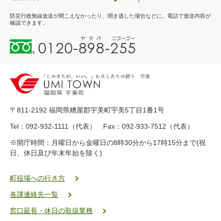
防災行政無線放送が聞こえなかったり、聞き逃した場合などに、電話で放送内容が
確認できます。
0
1
2
0
-
8
9
〒811-2192 福岡県糟屋郡宇美町宇美5丁目1番1号
8
-
Tel：092-932-1111（代表） Fax：092-933-7512（代表）
2
※開庁時間：月曜日から金曜日の8時30分から17時15分まで(祝
5
日、休日及び年末年始を除く)
5
ヤ
ク
町役場への行き方
バ
各課連絡先一覧
二
ゴ
窓口延長・休日の取扱業務
ー