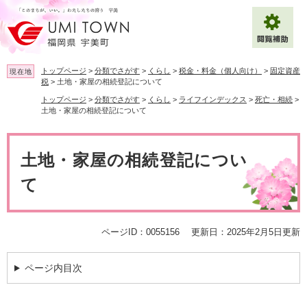
ペ
メ
ー
ニ
ジ
ュ
の
ー
先
を
トップページ
>
分類でさがす
>
くらし
>
税金・料金（個人向け）
>
固定資産
現在地
頭
飛
税
>
土地・家屋の相続登記について
で
ば
トップページ
>
分類でさがす
>
くらし
>
ライフインデックス
>
死亡・相続
>
拡大
文字サイズ
標準
す
し
土地・家屋の相続登記について
。
て
背景色変更
白
黒
青
本
本
文
文
土地・家屋の相続登記につい
へ
Multilingual（English・中文・한글）
て
ページID：0055156
更新日：2025年2月5日更新
ページ内目次