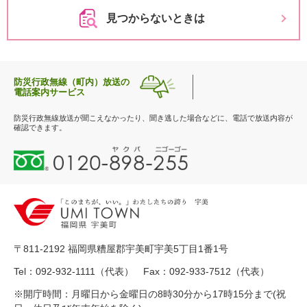
見つからないときは
防災行政無線（町内）放送の
電話案内サービス
防災行政無線放送が聞こえなかったり、聞き逃した場合などに、電話で放送内容が
確認できます。
0
1
2
0
-
8
9
〒811-2192 福岡県糟屋郡宇美町宇美5丁目1番1号
8
-
Tel：092-932-1111（代表） Fax：092-933-7512（代表）
2
※開庁時間：月曜日から金曜日の8時30分から17時15分まで(祝
5