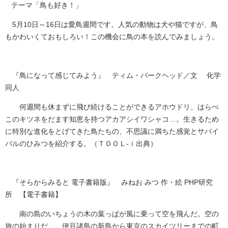
テーマ「鳥も好き！」
5月10日～16日は愛鳥週間です。人気の動物は犬や猫ですが、鳥
もかわいくておもしろい！この機会に鳥の本を読んでみましょう。​
『鳥になって感じてみよう』 ティム・バークヘッド／文 化学
同人
何週間も休まずに飛び続けることができるアホウドリ、はらぺ
このキツネをだます知恵を持つアカアシイワシャコ…。生きるため
に特別な進化をとげてきた鳥たちの、不思議に満ちた感覚とサバイ
バルのひみつを紹介する。（ＴＯＯＬ-ｉ出典）
『そらからみると 電子書籍版』 みねお みつ 作・絵 PHP研究
所 【電子書籍】
​南の島のいちょうの木の葉っぱが風に乗って空を飛んだ。空の
旅の始まりだ…。伊豆諸島の新島から東京のスカイツリーまでの町