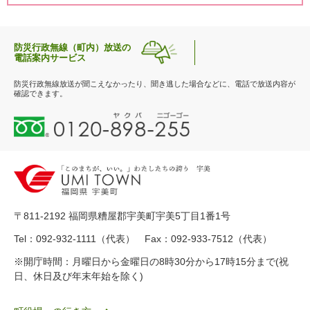
防災行政無線（町内）放送の
電話案内サービス
防災行政無線放送が聞こえなかったり、聞き逃した場合などに、電話で放送内容が
確認できます。
0
1
2
0
-
8
9
〒811-2192 福岡県糟屋郡宇美町宇美5丁目1番1号
8
-
Tel：092-932-1111（代表） Fax：092-933-7512（代表）
2
※開庁時間：月曜日から金曜日の8時30分から17時15分まで(祝
5
日、休日及び年末年始を除く)
5
ヤ
ク