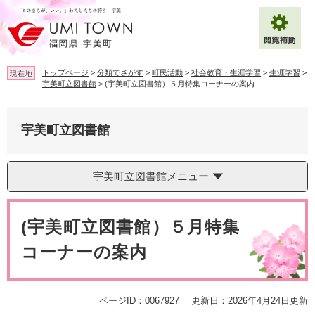
ペ
メ
ー
ニ
ジ
ュ
の
ー
先
を
トップページ
>
分類でさがす
>
町民活動
>
社会教育・生涯学習
>
生涯学習
>
現在地
頭
飛
宇美町立図書館
>
(宇美町立図書館）５月特集コーナーの案内
で
ば
拡大
文字サイズ
標準
す
し
。
て
宇美町立図書館
背景色変更
白
黒
青
本
文
へ
Multilingual（English・中文・한글）
宇美町立図書館メニュー
本
文
(宇美町立図書館）５月特集
コーナーの案内
ページID：0067927
更新日：2026年4月24日更新