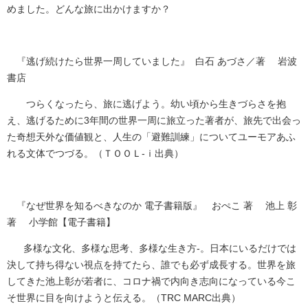
めました。どんな旅に出かけますか？​
『逃げ続けたら世界一周していました』 白石 あづさ／著 岩波
書店
つらくなったら、旅に逃げよう。幼い頃から生きづらさを抱
え、逃げるために3年間の世界一周に旅立った著者が、旅先で出会っ
た奇想天外な価値観と、人生の「避難訓練」についてユーモアあふ
れる文体でつづる。（ＴＯＯＬ-ｉ出典）
『なぜ世界を知るべきなのか 電子書籍版』 おぺこ 著 池上 彰
著 小学館【電子書籍】
多様な文化、多様な思考、多様な生き方-。日本にいるだけでは
決して持ち得ない視点を持てたら、誰でも必ず成長する。世界を旅
してきた池上彰が若者に、コロナ禍で内向き志向になっている今こ
そ世界に目を向けようと伝える。​
（TRC MARC出典）​