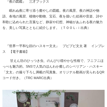
『夜の図鑑』 三才ブックス
眠れぬ夜に寄り添う癒やしの図鑑。夜の風景、夜の神話や物
語、各地の風習、植物や動物、宝石、夜を描いた絵画や音楽、詩や
和歌に込められた言葉など、静寂や幻想、神秘があふれる夜の魅力
を、美しい写真とともに紹介します。（ＴＯＯＬ-ｉ出典）
『世界一平和な顔のハスキー文太』 プピプピ文太 著 インプレ
ス 【電子書籍】
​​​甘えん坊のひっつき虫、のんびり穏やかな性格で、フニフニほ
っぺも魅力的。SNSで人気のほんわか癒しのシベリアン・ハスキー
「文太」の撮り下ろし満載の写真集。オリジナル動画が見られるQR
コード付き。​
（TRC MARC出典）​