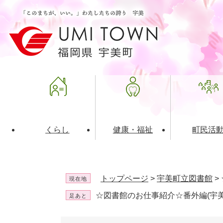
ペ
メ
ー
ニ
ジ
ュ
の
ー
先
を
頭
飛
で
ば
す
し
。
て
本
文
くらし
健康・福祉
町民活
へ
ライフインデックス
福祉・介護
地域コミュニティ
町の概要
入札・発注情報
住民票・
健康
社会教育
町政運営
産業振興
トップページ
>
宇美町立図書館
>
現在地
保険・年金
共働・ボランティア
歴史と文化財
広告事業
ごみ・環
施設案内
企業版ふ
☆図書館のお仕事紹介☆番外編(宇
足あと
道路・交通・住まい
財政・管財情報
都市計画