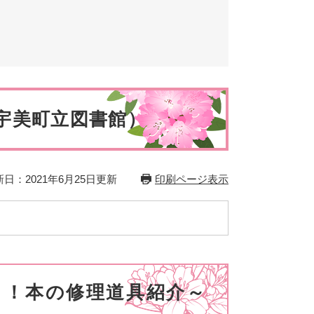
とじる
とじる
宇美町立図書館）
日：2021年6月25日更新
印刷ページ表示
！本の修理道具紹介～