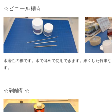
☆ビニール糊☆
水溶性の糊です。水で薄めて使用できます。細くした竹串な
す。
☆剥離剤☆