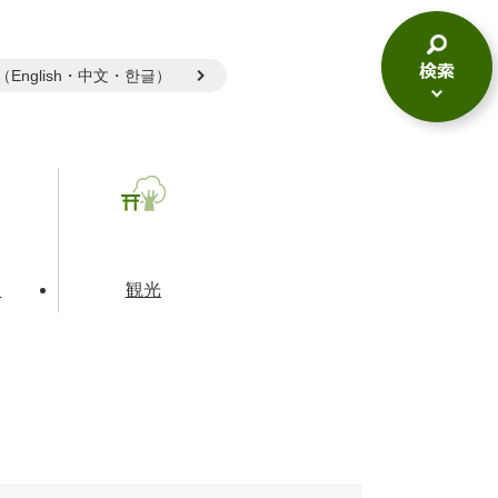
gual（English・中文・한글）
検
索
メ
ニ
ュ
ー
て
観光
とじる
とじる
とじる
和