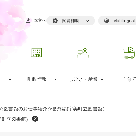
本文へ
閲覧補助
Multilin
動
町政情報
しごと・産業
子育
戸籍・マイナンバー
・生涯学習
税金・料金(個人向け）
文化・スポーツ
広報
税金（事業者向け）
☆図書館のお仕事紹介☆番外編(宇美町立図書館）
境・衛生
るさと納税
上下水道
職員採用情報
美町立図書館）
・開発
人権・男女共同参画・平