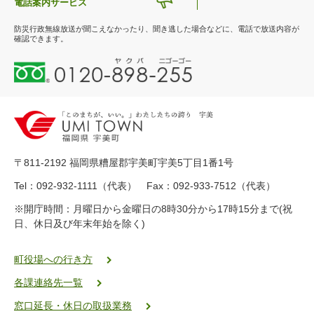
電話案内サービス
防災行政無線放送が聞こえなかったり、聞き逃した場合などに、電話で放送内容が
確認できます。
0
1
2
0
-
8
9
〒811-2192 福岡県糟屋郡宇美町宇美5丁目1番1号
8
-
Tel：092-932-1111（代表） Fax：092-933-7512（代表）
2
※開庁時間：月曜日から金曜日の8時30分から17時15分まで(祝
5
日、休日及び年末年始を除く)
5
ヤ
ク
町役場への行き方
バ
各課連絡先一覧
二
ゴ
窓口延長・休日の取扱業務