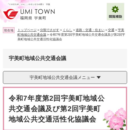
ペ
メ
ー
ニ
ジ
ュ
の
ー
先
を
トップページ
>
分類でさがす
>
くらし
>
道路・交通・住まい
>
交通
>
宇美
現在地
頭
飛
町地域公共交通会議
>
令和7年度第2回宇美町地域公共交通会議及び第2回宇
で
ば
美町地域公共交通活性化協議会
拡大
文字サイズ
標準
す
し
。
て
背景色変更
白
黒
青
本
宇美町地域公共交通会議
文
へ
Multilingual（English・中文・한글）
宇美町地域公共交通会議メニュー
本
文
令和7年度第2回宇美町地域公
共交通会議及び第2回宇美町
地域公共交通活性化協議会