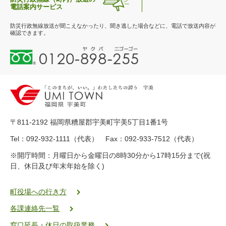
電話案内サービス
防災行政無線放送が聞こえなかったり、聞き逃した場合などに、電話で放送内容が
確認できます。
0
1
2
0
-
8
9
〒811-2192 福岡県糟屋郡宇美町宇美5丁目1番1号
8
-
Tel：092-932-1111（代表） Fax：092-933-7512（代表）
2
※開庁時間：月曜日から金曜日の8時30分から17時15分まで(祝
5
日、休日及び年末年始を除く)
5
ヤ
ク
町役場への行き方
バ
各課連絡先一覧
二
ゴ
窓口延長・休日の取扱業務