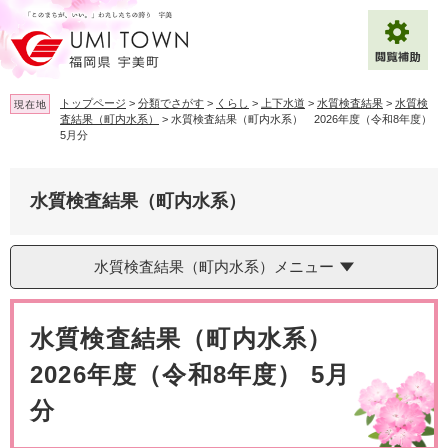
ペ
メ
ー
ニ
ジ
ュ
の
ー
先
を
トップページ
>
分類でさがす
>
くらし
>
上下水道
>
水質検査結果
>
水質検
現在地
頭
飛
査結果（町内水系）
>
水質検査結果（町内水系） 2026年度（令和8年度）
で
ば
5月分
拡大
文字サイズ
標準
す
し
。
て
背景色変更
白
黒
青
本
水質検査結果（町内水系）
文
へ
Multilingual（English・中文・한글）
水質検査結果（町内水系）メニュー
本
文
水質検査結果（町内水系）
2026年度（令和8年度） 5月
分