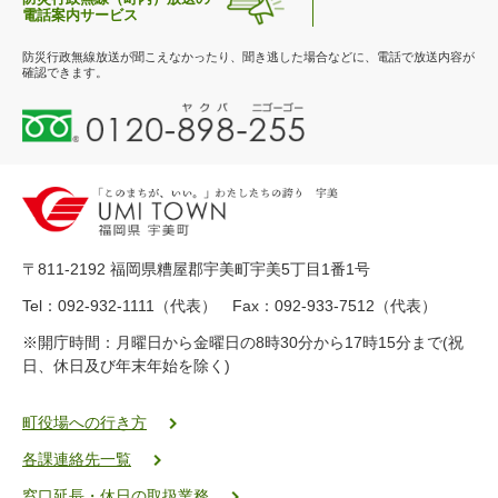
電話案内サービス
防災行政無線放送が聞こえなかったり、聞き逃した場合などに、電話で放送内容が
確認できます。
0
1
2
0
-
8
9
〒811-2192 福岡県糟屋郡宇美町宇美5丁目1番1号
8
-
Tel：092-932-1111（代表） Fax：092-933-7512（代表）
2
※開庁時間：月曜日から金曜日の8時30分から17時15分まで(祝
5
日、休日及び年末年始を除く)
5
ヤ
ク
町役場への行き方
バ
各課連絡先一覧
二
ゴ
窓口延長・休日の取扱業務