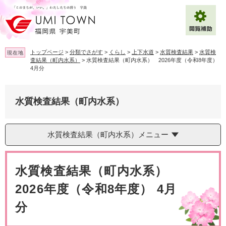
ペ
メ
ー
ニ
ジ
ュ
の
ー
先
を
トップページ
>
分類でさがす
>
くらし
>
上下水道
>
水質検査結果
>
水質検
現在地
頭
飛
査結果（町内水系）
>
水質検査結果（町内水系） 2026年度（令和8年度）
で
ば
4月分
拡大
文字サイズ
標準
す
し
。
て
背景色変更
白
黒
青
本
水質検査結果（町内水系）
文
へ
Multilingual（English・中文・한글）
水質検査結果（町内水系）メニュー
本
文
水質検査結果（町内水系）
2026年度（令和8年度） 4月
分