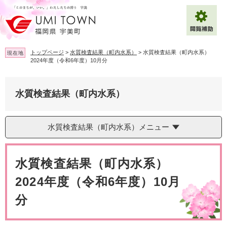
ペ
メ
ー
ニ
ジ
ュ
の
ー
先
を
トップページ
>
水質検査結果（町内水系）
>
水質検査結果（町内水系）
現在地
頭
飛
2024年度（令和6年度）10月分
で
ば
拡大
文字サイズ
標準
す
し
。
て
水質検査結果（町内水系）
背景色変更
白
黒
青
本
文
へ
Multilingual（English・中文・한글）
水質検査結果（町内水系）メニュー
本
文
水質検査結果（町内水系）
2024年度（令和6年度）10月
分