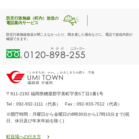
防災行政無線（町内）放送の
電話案内サービス
防災行政無線放送が聞こえなかったり、聞き逃した場合などに、電話で放送内容が
確認できます。
0
1
2
0
-
8
9
〒811-2192 福岡県糟屋郡宇美町宇美5丁目1番1号
8
-
Tel：092-932-1111（代表） Fax：092-933-7512（代表）
2
※開庁時間：月曜日から金曜日の8時30分から17時15分まで(祝
5
日、休日及び年末年始を除く)
5
ヤ
ク
町役場への行き方