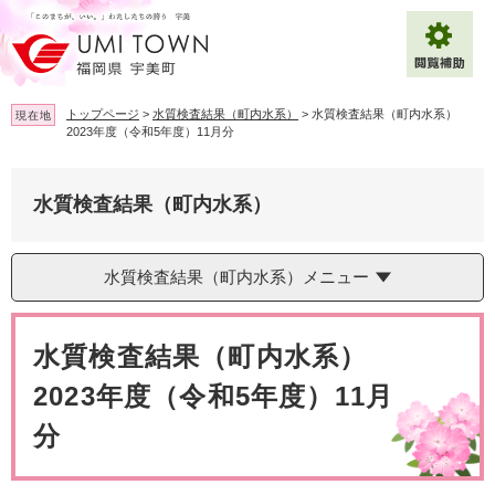
ペ
メ
ー
ニ
ジ
ュ
の
ー
先
を
トップページ
>
水質検査結果（町内水系）
>
水質検査結果（町内水系）
現在地
頭
飛
2023年度（令和5年度）11月分
で
ば
拡大
文字サイズ
標準
す
し
。
て
水質検査結果（町内水系）
背景色変更
白
黒
青
本
文
へ
Multilingual（English・中文・한글）
水質検査結果（町内水系）メニュー
本
文
水質検査結果（町内水系）
2023年度（令和5年度）11月
分