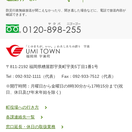
防災行政無線放送が聞こえなかったり、聞き逃した場合などに、電話で放送内容が
確認できます。
0
1
2
0
-
8
9
〒811-2192 福岡県糟屋郡宇美町宇美5丁目1番1号
8
-
Tel：092-932-1111（代表） Fax：092-933-7512（代表）
2
※開庁時間：月曜日から金曜日の8時30分から17時15分まで(祝
5
日、休日及び年末年始を除く)
5
ヤ
ク
町役場への行き方
バ
各課連絡先一覧
二
ゴ
窓口延長・休日の取扱業務
ー