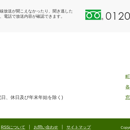
0
線放送が聞こえなかったり、聞き逃した
、電話で放送内容が確認できます。
1
2
0
-
8
9
8
-
2
町
5
各
5
ヤ
(祝日、休日及び年末年始を除く)
窓
ク
バ
二
ゴ
RSSについて
お問い合わせ
サイトマップ
Copyr
ー