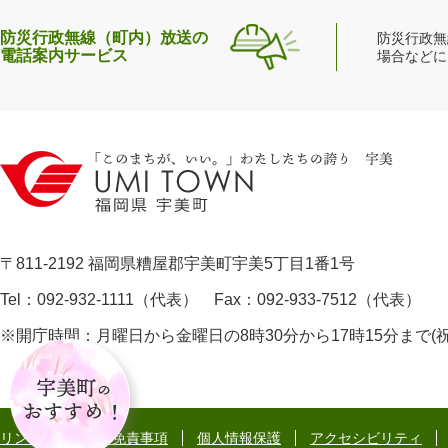
防災行政無線（町内）放送の
防災行政無
電話案内サービス
場合などに
〒811-2192 福岡県糟屋郡宇美町宇美5丁目1番1号
Tel：092-932-1111（代表） Fax：092-933-7512（代表）
※開庁時間：月曜日から金曜日の8時30分から17時15分まで
宇
美
町
の
リンク・著作権・免責事項
個人情報保護
アクセシビリティ
お