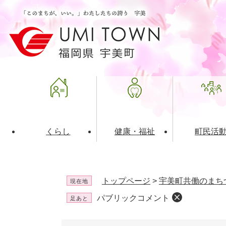
ペ
メ
ー
ニ
ジ
ュ
の
ー
先
を
頭
飛
で
ば
す
し
。
て
本
文
くらし
健康・福祉
町民活
へ
ライフインデックス
福祉・介護
地域コミュニティ
町の概要
入札・発注情報
住民票・
健康
社会教育
町政運営
産業振興
トップページ
>
宇美町共働のまち
現在地
保険・年金
共働・ボランティア
歴史と文化財
広告事業
ごみ・環
施設案内
企業版ふ
パブリックコメント
足あと
道路・交通・住まい
財政・管財情報
都市計画