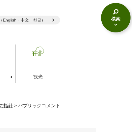
gual（English・中文・한글）
検
索
メ
ニ
ュ
ー
て
観光
の指針
>
パブリックコメント
とじる
とじる
とじる
和