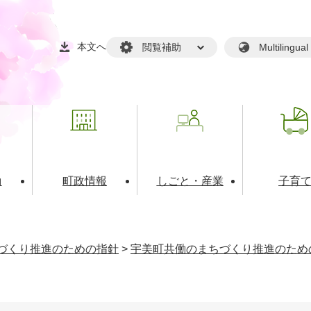
本文へ
閲覧補助
Multilin
動
町政情報
しごと・産業
子育
戸籍・マイナンバー
・生涯学習
税金・料金(個人向け）
文化・スポーツ
広報
税金（事業者向け）
づくり推進のための指針
>
宇美町共働のまちづくり推進のため
境・衛生
るさと納税
上下水道
職員採用情報
・開発
人権・男女共同参画・平