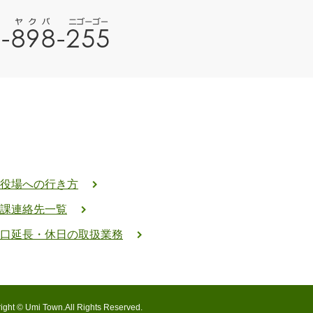
役場への行き方
課連絡先一覧
口延長・休日の取扱業務
ight © Umi Town.All Rights Reserved.