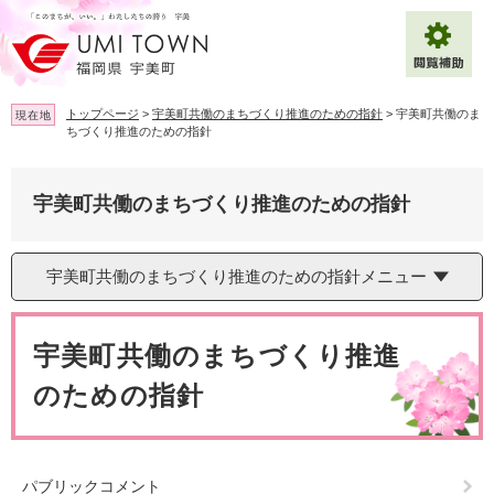
ペ
メ
ー
ニ
ジ
ュ
の
ー
先
を
トップページ
>
宇美町共働のまちづくり推進のための指針
>
宇美町共働のま
現在地
頭
飛
ちづくり推進のための指針
で
ば
拡大
文字サイズ
標準
す
し
。
て
宇美町共働のまちづくり推進のための指針
背景色変更
白
黒
青
本
文
へ
Multilingual（English・中文・한글）
宇美町共働のまちづくり推進のための指針メニュー
本
文
宇美町共働のまちづくり推進
のための指針
パブリックコメント