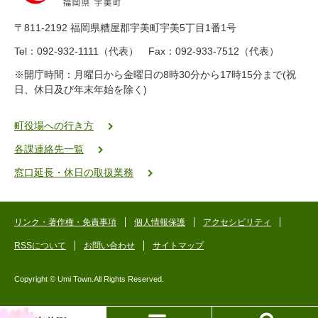
8
9
〒811-2192 福岡県糟屋郡宇美町宇美5丁目1番1号
8
-
Tel：092-932-1111（代表） Fax：092-933-7512（代表）
2
※開庁時間：月曜日から金曜日の8時30分から17時15分まで(祝
5
日、休日及び年末年始を除く)
5
ヤ
ク
町役場への行き方
バ
各課連絡先一覧
二
ゴ
窓口延長・休日の取扱業務
ー
ゴ
ー
リンク・著作権・免責事項
個人情報保護
アクセシビリティ
RSSについて
お問い合わせ
サイトマップ
Copyright © Umi Town.All Rights Reserved.