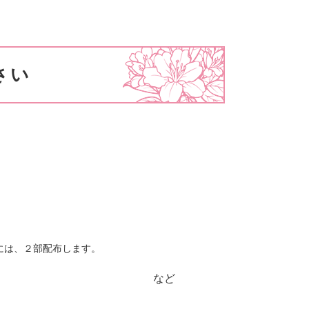
さい
には、２部配布します。
止（再開）する など