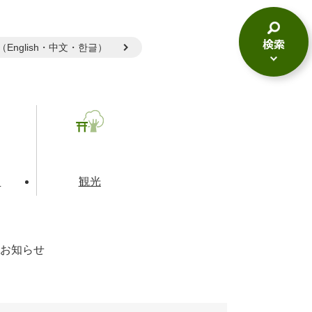
gual（English・中文・한글）
検
索
メ
ニ
ュ
ー
て
観光
お知らせ
とじる
とじる
とじる
和