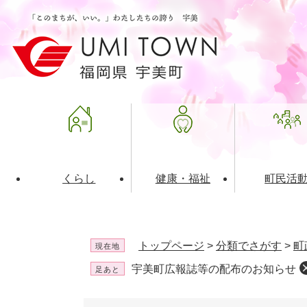
ペ
メ
ー
ニ
ジ
ュ
の
ー
先
を
頭
飛
で
ば
す
し
。
て
本
文
くらし
健康・福祉
町民活
へ
ライフインデックス
福祉・介護
地域コミュニティ
町の概要
入札・発注情報
住民票・
健康
社会教育
町政運営
産業振興
トップページ
>
分類でさがす
>
町
現在地
保険・年金
共働・ボランティア
歴史と文化財
広告事業
ごみ・環
施設案内
企業版ふ
宇美町広報誌等の配布のお知らせ
足あと
道路・交通・住まい
財政・管財情報
都市計画