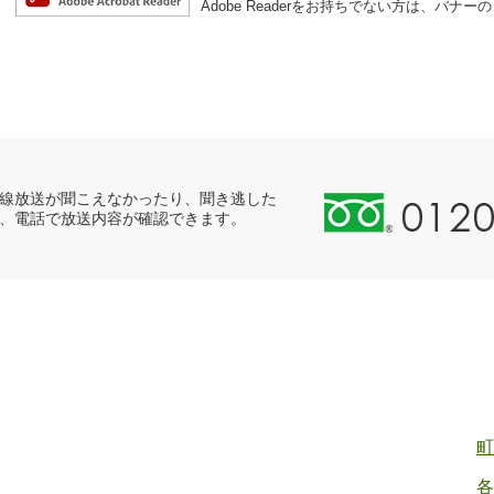
Adobe Readerをお持ちでない方は、バ
0
線放送が聞こえなかったり、聞き逃した
、電話で放送内容が確認できます。
1
2
0
-
8
9
8
-
2
町
5
各
5