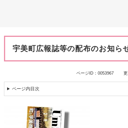
災・安全
本
文
宇美町広報誌等の配布のお知ら
ページID：0053967
更
ページ内目次