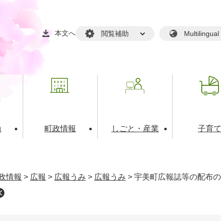
本文へ
閲覧補助
Multilin
動
町政情報
しごと・産業
子育
戸籍・マイナンバー
・生涯学習
税金・料金(個人向け）
文化・スポーツ
広報
税金（事業者向け）
政情報
>
広報
>
広報うみ
>
広報うみ
>
宇美町広報誌等の配布の
境・衛生
るさと納税
上下水道
職員採用情報
・開発
人権・男女共同参画・平