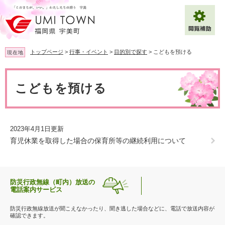
ペ
メ
ー
ニ
ジ
ュ
の
ー
先
を
トップページ
>
行事・イベント
>
目的別で探す
>
こどもを預ける
現在地
頭
飛
で
ば
本
拡大
文字サイズ
標準
す
し
文
こどもを預ける
。
て
背景色変更
白
黒
青
本
文
へ
Multilingual（English・中文・한글）
2023年4月1日更新
育児休業を取得した場合の保育所等の継続利用について
防災行政無線（町内）放送の
電話案内サービス
防災行政無線放送が聞こえなかったり、聞き逃した場合などに、電話で放送内容が
確認できます。