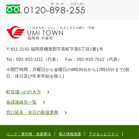
0
1
2
0
-
8
9
〒811-2192 福岡県糟屋郡宇美町宇美5丁目1番1号
8
-
Tel：092-932-1111（代表） Fax：092-933-7512（代表）
2
※開庁時間：月曜日から金曜日の8時30分から17時15分まで(祝
5
日、休日及び年末年始を除く)
5
ヤ
ク
町役場への行き方
バ
各課連絡先一覧
二
ゴ
窓口延長・休日の取扱業務
ー
ゴ
ー
リンク・著作権・免責事項
個人情報保護
アクセシビリティ