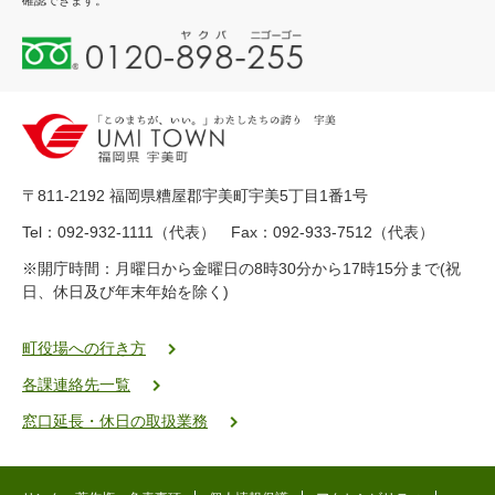
確認できます。
0
1
2
0
-
8
9
〒811-2192 福岡県糟屋郡宇美町宇美5丁目1番1号
8
-
Tel：092-932-1111（代表） Fax：092-933-7512（代表）
2
※開庁時間：月曜日から金曜日の8時30分から17時15分まで(祝
5
日、休日及び年末年始を除く)
5
ヤ
ク
町役場への行き方
バ
各課連絡先一覧
二
ゴ
窓口延長・休日の取扱業務
ー
ゴ
ー