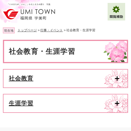
ペ
メ
ー
ニ
ジ
ュ
の
ー
先
を
トップページ
>
行事・イベント
>
社会教育・生涯学習
現在地
頭
飛
で
ば
本
拡大
文字サイズ
標準
す
し
文
社会教育・生涯学習
。
て
背景色変更
白
黒
青
本
文
へ
Multilingual（English・中文・한글）
社会教育
生涯学習