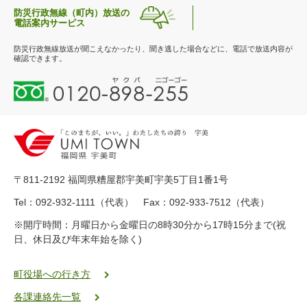
防災行政無線（町内）放送の
電話案内サービス
防災行政無線放送が聞こえなかったり、聞き逃した場合などに、電話で放送内容が
確認できます。
0
1
2
0
-
8
9
〒811-2192 福岡県糟屋郡宇美町宇美5丁目1番1号
8
-
Tel：092-932-1111（代表） Fax：092-933-7512（代表）
2
※開庁時間：月曜日から金曜日の8時30分から17時15分まで(祝
5
日、休日及び年末年始を除く)
5
ヤ
ク
町役場への行き方
バ
各課連絡先一覧
二