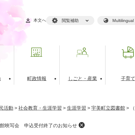
本文へ
閲覧補助
Multilin
動
町政情報
しごと・産業
子育
戸籍・マイナンバー
・生涯学習
税金・料金(個人向け）
文化・スポーツ
広報
税金（事業者向け）
民活動
>
社会教育・生涯学習
>
生涯学習
>
宇美町立図書館
>
（
境・衛生
るさと納税
上下水道
職員採用情報
館映写会 申込受付終了のお知らせ
・開発
人権・男女共同参画・平