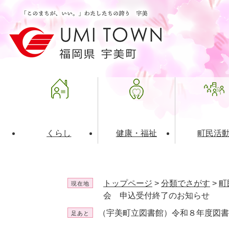
ペ
メ
ー
ニ
ジ
ュ
の
ー
先
を
頭
飛
で
ば
す
し
。
て
本
文
くらし
健康・福祉
町民活
へ
ライフインデックス
福祉・介護
地域コミュニティ
町の概要
入札・発注情報
住民票・
健康
社会教育
町政運営
産業振興
トップページ
>
分類でさがす
>
町
現在地
保険・年金
共働・ボランティア
歴史と文化財
広告事業
ごみ・環
施設案内
企業版ふ
会 申込受付終了のお知らせ
（宇美町立図書館）令和８年度図書
足あと
道路・交通・住まい
財政・管財情報
都市計画