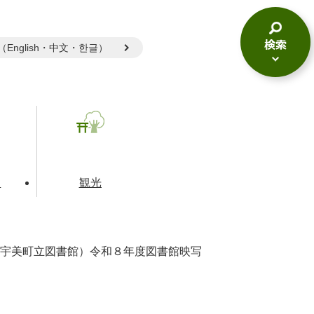
gual（English・中文・한글）
検
索
メ
ニ
ュ
ー
て
観光
宇美町立図書館）令和８年度図書館映写
とじる
とじる
とじる
和