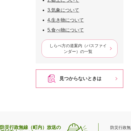
2.郷土について
3.気象について
4.生き物について
5.食べ物について
しらべ方の道案内（パスファイ
ンダー）の一覧
見つからないときは
防災行政無線（町内）放送の
防災行政無