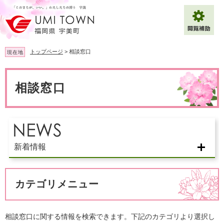
ペ
メ
ー
ニ
ジ
ュ
の
ー
先
を
トップページ
>
相談窓口
現在地
頭
飛
で
ば
本
拡大
文字サイズ
標準
す
し
文
相談窓口
。
て
背景色変更
白
黒
青
本
文
へ
Multilingual（English・中文・한글）
新着情報
カテゴリメニュー
相談窓口に関する情報を検索できます。下記のカテゴリより選択し