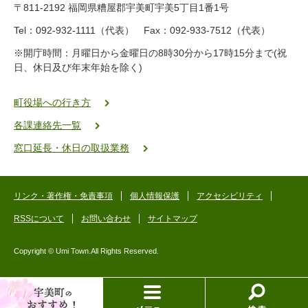
〒811-2192 福岡県糟屋郡宇美町宇美5丁目1番1号
8
-
Tel：092-932-1111（代表） Fax：092-933-7512（代表）
2
※開庁時間：月曜日から金曜日の8時30分から17時15分まで(祝
5
日、休日及び年末年始を除く)
5
ヤ
ク
町役場への行き方
バ
各課連絡先一覧
二
ゴ
窓口延長・休日の取扱業務
ー
ゴ
ー
リンク・著作権・免責事項
個人情報保護
アクセシビリティ
RSSについて
お問い合わせ
サイトマップ
Copyright © Umi Town.All Rights Reserved.
お
メ
検