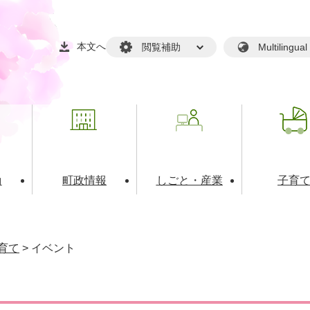
本文へ
閲覧補助
Multilin
動
町政情報
しごと・産業
子育
戸籍・マイナンバー
・生涯学習
税金・料金(個人向け）
文化・スポーツ
広報
税金（事業者向け）
育て
>
イベント
境・衛生
るさと納税
上下水道
職員採用情報
・開発
人権・男女共同参画・平