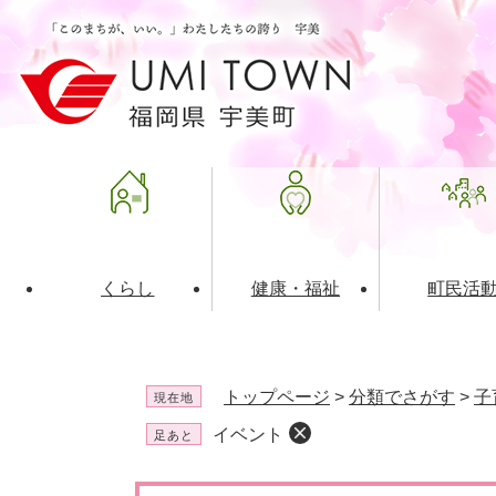
ペ
メ
ー
ニ
ジ
ュ
の
ー
先
を
頭
飛
で
ば
す
し
。
て
本
文
くらし
健康・福祉
町民活
へ
ライフインデックス
福祉・介護
地域コミュニティ
町の概要
入札・発注情報
住民票・
健康
社会教育
町政運営
産業振興
トップページ
>
分類でさがす
>
子
現在地
保険・年金
共働・ボランティア
歴史と文化財
広告事業
ごみ・環
施設案内
企業版ふ
イベント
足あと
道路・交通・住まい
財政・管財情報
都市計画
本