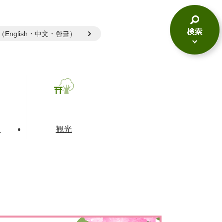
gual（English・中文・한글）
検
索
メ
ニ
ュ
ー
て
観光
とじる
とじる
とじる
和