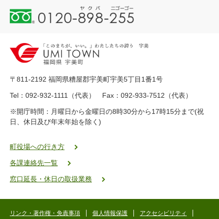
0
1
2
0
-
8
9
〒811-2192 福岡県糟屋郡宇美町宇美5丁目1番1号
8
-
Tel：092-932-1111（代表） Fax：092-933-7512（代表）
2
※開庁時間：月曜日から金曜日の8時30分から17時15分まで(祝
5
日、休日及び年末年始を除く)
5
ヤ
ク
町役場への行き方
バ
各課連絡先一覧
二
ゴ
窓口延長・休日の取扱業務
ー
ゴ
ー
リンク・著作権・免責事項
個人情報保護
アクセシビリティ