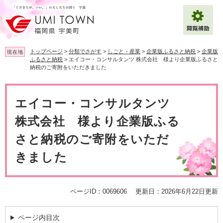
ペ
メ
ー
ニ
ジ
ュ
の
ー
先
を
トップページ
>
分類でさがす
>
しごと・産業
>
企業版ふるさと納税
>
企業版
現在地
頭
飛
ふるさと納税
>
エイコー・コンサルタンツ 株式会社 様より企業版ふるさと
で
ば
納税のご寄附をいただきました
拡大
文字サイズ
標準
す
し
。
て
本
背景色変更
白
黒
青
本
文
エイコー・コンサルタンツ
文
株式会社 様より企業版ふる
へ
Multilingual（English・中文・한글）
さと納税のご寄附をいただ
きました
ページID：0069606
更新日：2026年6月22日更新
ページ内目次