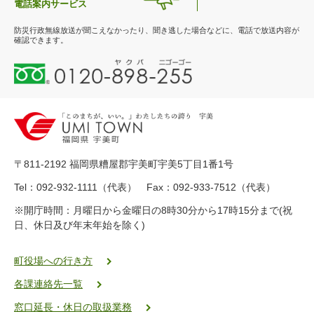
電話案内サービス
防災行政無線放送が聞こえなかったり、聞き逃した場合などに、電話で放送内容が
確認できます。
0
1
2
0
-
8
9
〒811-2192 福岡県糟屋郡宇美町宇美5丁目1番1号
8
-
Tel：092-932-1111（代表） Fax：092-933-7512（代表）
2
※開庁時間：月曜日から金曜日の8時30分から17時15分まで(祝
5
日、休日及び年末年始を除く)
5
ヤ
ク
町役場への行き方
バ
各課連絡先一覧
二
ゴ
窓口延長・休日の取扱業務