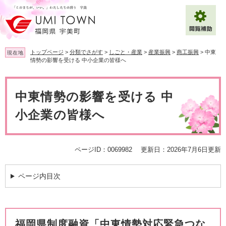
ペ
メ
ー
ニ
ジ
ュ
の
ー
先
を
トップページ
>
分類でさがす
>
しごと・産業
>
産業振興
>
商工振興
>
中東
現在地
頭
飛
情勢の影響を受ける 中小企業の皆様へ
で
ば
拡大
文字サイズ
標準
す
し
本
。
て
文
中東情勢の影響を受ける 中
背景色変更
白
黒
青
本
文
小企業の皆様へ
へ
Multilingual（English・中文・한글）
ページID：0069982
更新日：2026年7月6日更新
ページ内目次
福岡県制度融資「中東情勢対応緊急つな