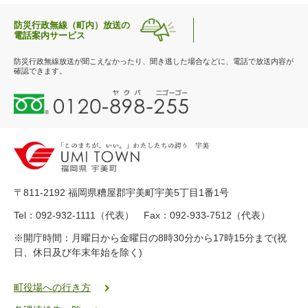
防災行政無線（町内）放送の
電話案内サービス
防災行政無線放送が聞こえなかったり、聞き逃した場合などに、電話で放送内容が
確認できます。
0
1
2
0
-
8
9
〒811-2192 福岡県糟屋郡宇美町宇美5丁目1番1号
8
-
Tel：092-932-1111（代表） Fax：092-933-7512（代表）
2
※開庁時間：月曜日から金曜日の8時30分から17時15分まで(祝
5
日、休日及び年末年始を除く)
5
ヤ
ク
町役場への行き方
バ