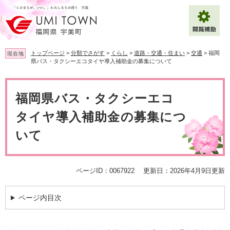
ペ
メ
ー
ニ
ジ
ュ
の
ー
先
を
トップページ
>
分類でさがす
>
くらし
>
道路・交通・住まい
>
交通
>
福岡
現在地
頭
飛
県バス・タクシーエコタイヤ導入補助金の募集について
で
ば
拡大
文字サイズ
標準
す
し
本
。
て
文
福岡県バス・タクシーエコ
背景色変更
白
黒
青
本
文
タイヤ導入補助金の募集につ
へ
Multilingual（English・中文・한글）
いて
ページID：0067922
更新日：2026年4月9日更新
ページ内目次