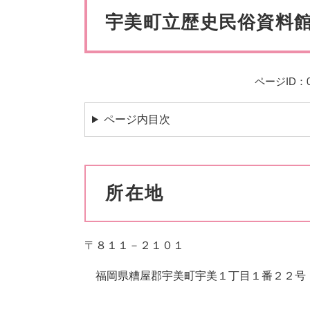
ペット・動物
防犯・防
文
宇美町立歴史民俗資料
ページID：00
ページ内目次
所在地
〒８１１－２１０１
福岡県糟屋郡宇美町宇美１丁目１番２２号