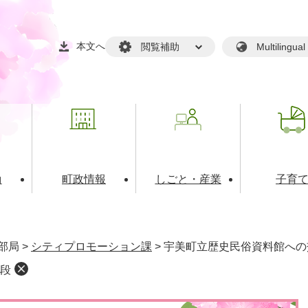
本文へ
閲覧補助
Multilin
動
町政情報
しごと・産業
子育
戸籍・マイナンバー
・生涯学習
税金・料金(個人向け）
文化・スポーツ
広報
税金（事業者向け）
部局
>
シティプロモーション課
>
宇美町立歴史民俗資料館への
境・衛生
るさと納税
上下水道
職員採用情報
段
・開発
人権・男女共同参画・平