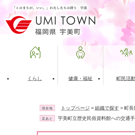
ペ
メ
ー
ニ
ジ
ュ
の
ー
先
を
頭
飛
で
ば
す
し
。
て
本
文
くらし
健康・福祉
町民活
へ
ライフインデックス
福祉・介護
地域コミュニティ
町の概要
入札・発注情報
住民票・
健康
社会教育
町政運営
産業振興
トップページ
>
組織で探す
>
町長
現在地
保険・年金
共働・ボランティア
歴史と文化財
広告事業
ごみ・環
施設案内
企業版ふ
宇美町立歴史民俗資料館への交通手
足あと
道路・交通・住まい
財政・管財情報
都市計画
本