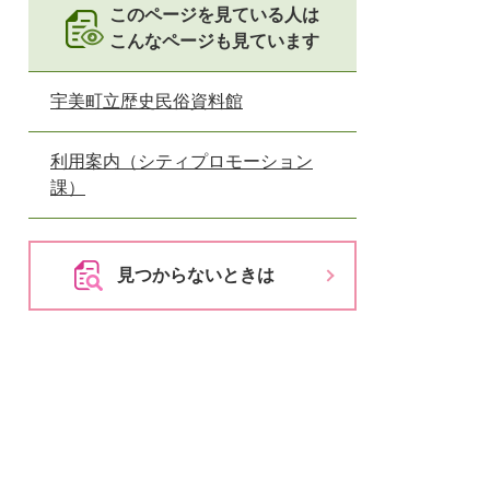
とじる
このページを見ている人は
こんなページも見ています
とじる
宇美町立歴史民俗資料館
利用案内（シティプロモーション
課）
見つからないときは