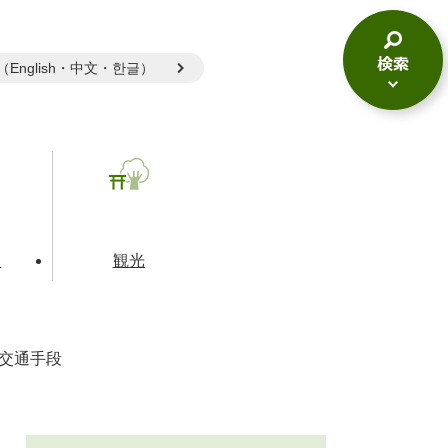
gual（English・中文・한글）
検
索
メ
ニ
ュ
ー
て
観光
交通手段
とじる
とじる
とじる
和