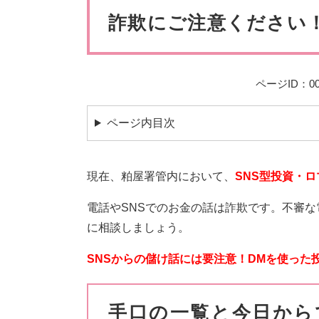
ペット・動物
防犯・防
文
詐欺にご注意ください
ページID：00
ページ内目次
現在、粕屋署管内において、
SNS型投資・
電話やSNSでのお金の話は詐欺です。不審
に相談しましょう。
SNSからの儲け話には要注意！DMを使った
手口の一覧と今日から