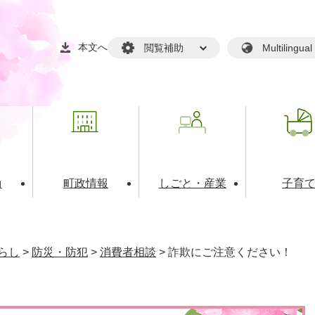
本文へ
閲覧補助
Multilin
動
町政情報
しごと・産業
子育
戸籍・マイナンバー
・生涯学習
税金・料金(個人向け）
文化・スポーツ
広報
税金（事業者向け）
らし
>
防災・防犯
>
消費者相談
>
詐欺にご注意ください！
境・衛生
るさと納税
上下水道
職員採用情報
・開発
人権・男女共同参画・平