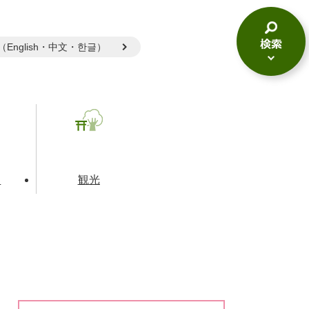
gual（English・中文・한글）
検
索
メ
ニ
ュ
ー
て
観光
とじる
とじる
とじる
和