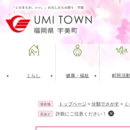
ペ
メ
ー
ニ
ジ
ュ
の
ー
先
を
頭
飛
で
ば
す
し
。
て
本
文
くらし
健康・福祉
町民活
へ
ライフインデックス
福祉・介護
地域コミュニティ
町の概要
入札・発注情報
住民票・
健康
社会教育
町政運営
産業振興
トップページ
>
分類でさがす
>
く
現在地
保険・年金
共働・ボランティア
歴史と文化財
広告事業
ごみ・環
施設案内
企業版ふ
詐欺にご注意ください！
足あと
道路・交通・住まい
財政・管財情報
都市計画
本