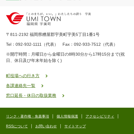
2
0
-
8
9
〒811-2192 福岡県糟屋郡宇美町宇美5丁目1番1号
8
-
Tel：092-932-1111（代表） Fax：092-933-7512（代表）
2
※開庁時間：月曜日から金曜日の8時30分から17時15分まで(祝
5
日、休日及び年末年始を除く)
5
ヤ
ク
町役場への行き方
バ
各課連絡先一覧
二
ゴ
窓口延長・休日の取扱業務
ー
ゴ
ー
リンク・著作権・免責事項
個人情報保護
アクセシビリティ
RSSについて
お問い合わせ
サイトマップ