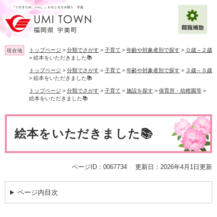
ペ
メ
ー
ニ
ジ
ュ
の
ー
先
を
トップページ
>
分類でさがす
>
子育て
>
年齢や対象者別で探す
>
０歳～２歳
現在地
頭
飛
>
絵本をいただきました📚
で
ば
トップページ
>
分類でさがす
>
子育て
>
年齢や対象者別で探す
>
３歳～５歳
拡大
文字サイズ
標準
す
し
>
絵本をいただきました📚
。
て
トップページ
>
分類でさがす
>
子育て
>
施設を探す
>
保育所・幼稚園等
>
背景色変更
白
黒
青
本
絵本をいただきました📚
文
へ
Multilingual（English・中文・한글）
本
文
絵本をいただきました📚
ページID：0067734
更新日：2026年4月1日更新
ページ内目次