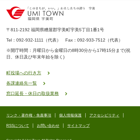
0
-
8
9
〒811-2192 福岡県糟屋郡宇美町宇美5丁目1番1号
8
-
Tel：092-932-1111（代表） Fax：092-933-7512（代表）
2
※開庁時間：月曜日から金曜日の8時30分から17時15分まで(祝
5
日、休日及び年末年始を除く)
5
ヤ
ク
町役場への行き方
バ
各課連絡先一覧
二
ゴ
窓口延長・休日の取扱業務
ー
ゴ
ー
リンク・著作権・免責事項
個人情報保護
アクセシビリティ
RSSについて
お問い合わせ
サイトマップ