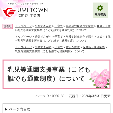
ペ
メ
ー
ニ
ジ
ュ
の
ー
先
を
トップページ
>
分類でさがす
>
子育て
>
年齢や対象者別で探す
>
０歳～２歳
現在地
頭
飛
>
乳児等通園支援事業（こども誰でも通園制度）について
で
ば
トップページ
>
分類でさがす
>
子育て
>
年齢や対象者別で探す
>
３歳～５歳
拡大
文字サイズ
標準
す
し
>
乳児等通園支援事業（こども誰でも通園制度）について
。
て
トップページ
>
分類でさがす
>
子育て
>
施設を探す
>
保育所・幼稚園等
>
背景色変更
白
黒
青
本
乳児等通園支援事業（こども誰でも通園制度）について
文
へ
Multilingual（English・中文・한글）
本
文
乳児等通園支援事業（こども
誰でも通園制度）について
ページID：0066130
更新日：2026年3月31日更新
ページ内目次