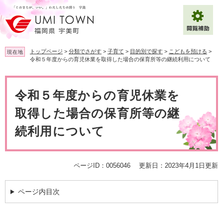
ペ
メ
ー
ニ
ジ
ュ
の
ー
先
を
トップページ
>
分類でさがす
>
子育て
>
目的別で探す
>
こどもを預ける
>
現在地
頭
飛
令和５年度からの育児休業を取得した場合の保育所等の継続利用について
で
ば
拡大
文字サイズ
標準
す
し
本
。
て
文
令和５年度からの育児休業を
背景色変更
白
黒
青
本
文
取得した場合の保育所等の継
へ
Multilingual（English・中文・한글）
続利用について
ページID：0056046
更新日：2023年4月1日更新
ページ内目次