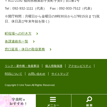
〒811-2192 福岡県糟屋郡宇美町宇美5丁目1番1号
8
-
Tel：092-932-1111（代表） Fax：092-933-7512（代表）
2
※開庁時間：月曜日から金曜日の8時30分から17時15分まで(祝
5
日、休日及び年末年始を除く)
5
ヤ
ク
町役場への行き方
バ
各課連絡先一覧
二
ゴ
窓口延長・休日の取扱業務
ー
ゴ
ー
リンク・著作権・免責事項
個人情報保護
アクセシビリティ
RSSについて
お問い合わせ
サイトマップ
Copyright © Umi Town.All Rights Reserved.
お
メ
検