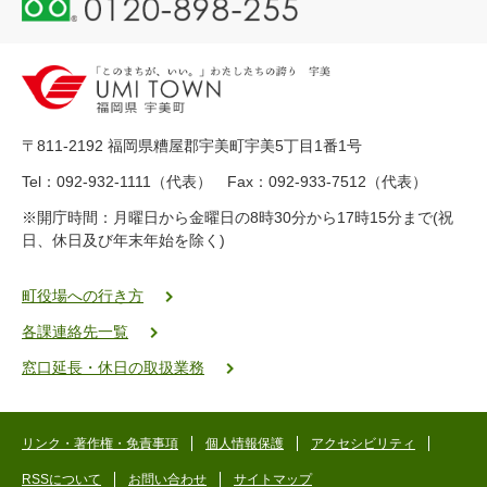
1
2
0
-
8
9
〒811-2192 福岡県糟屋郡宇美町宇美5丁目1番1号
8
-
Tel：092-932-1111（代表） Fax：092-933-7512（代表）
2
※開庁時間：月曜日から金曜日の8時30分から17時15分まで(祝
5
日、休日及び年末年始を除く)
5
ヤ
ク
町役場への行き方
バ
各課連絡先一覧
二
ゴ
窓口延長・休日の取扱業務
ー
ゴ
ー
リンク・著作権・免責事項
個人情報保護
アクセシビリティ
RSSについて
お問い合わせ
サイトマップ