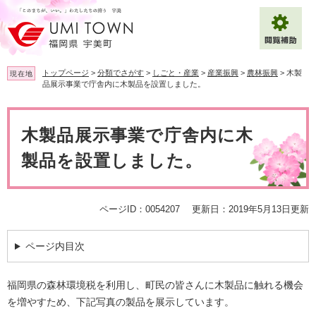
ペ
メ
ー
ニ
ジ
ュ
の
ー
先
を
トップページ
>
分類でさがす
>
しごと・産業
>
産業振興
>
農林振興
>
木製
現在地
頭
飛
品展示事業で庁舎内に木製品を設置しました。
で
ば
拡大
文字サイズ
標準
す
し
本
。
て
文
木製品展示事業で庁舎内に木
背景色変更
白
黒
青
本
文
製品を設置しました。
へ
Multilingual（English・中文・한글）
ページID：0054207
更新日：2019年5月13日更新
ページ内目次
福岡県の森林環境税を利用し、町民の皆さんに木製品に触れる機会
を増やすため、下記写真の製品を展示しています。