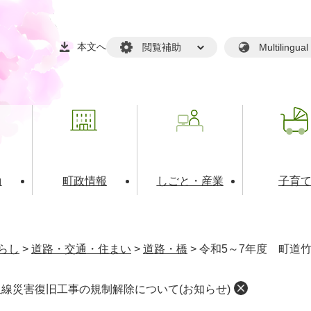
本文へ
閲覧補助
Multilin
動
町政情報
しごと・産業
子育
戸籍・マイナンバー
・生涯学習
税金・料金(個人向け）
文化・スポーツ
広報
税金（事業者向け）
らし
>
道路・交通・住まい
>
道路・橋
>
令和5～7年度 町道
境・衛生
るさと納税
上下水道
職員採用情報
丘線災害復旧工事の規制解除について(お知らせ)
・開発
人権・男女共同参画・平