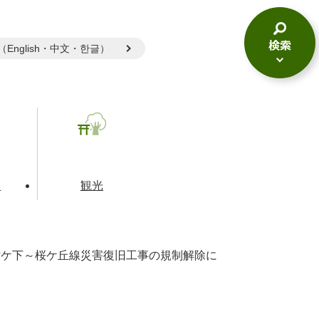
gual（English・中文・한글）
検
索
メ
ニ
ュ
ー
て
観光
竹ケ下～桜ケ丘線災害復旧工事の規制解除に
とじる
とじる
とじる
和