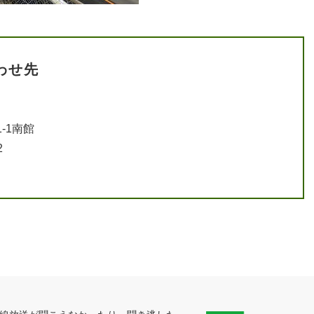
わせ先
-1南館
2
0