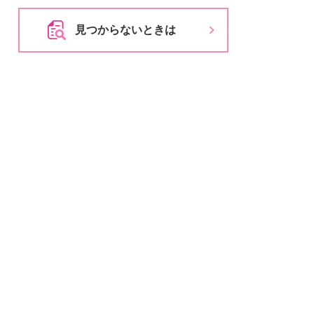
とじる
見つからないときは
とじる