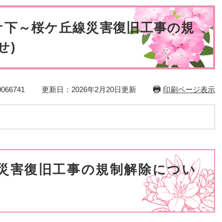
災・安全
ケ下～桜ケ丘線災害復旧工事の規
せ)
66741
更新日：2026年2月20日更新
印刷ページ表示
災害復旧工事の規制解除につい