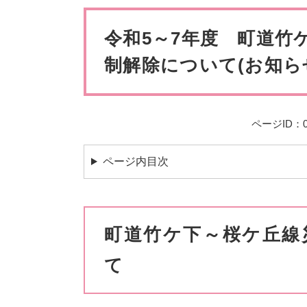
ペット・動物
防犯・防
本
文
令和5～7年度 町道竹
制解除について(お知ら
ページID：00
ページ内目次
町道竹ケ下～桜ケ丘線
て