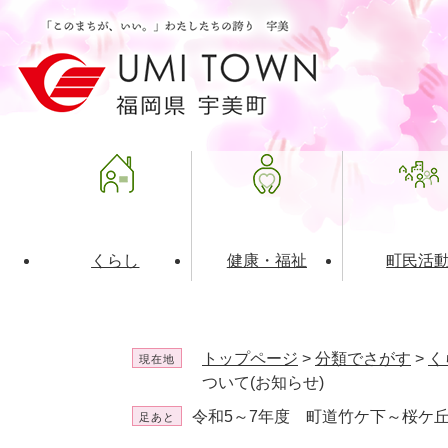
ペ
メ
ー
ニ
ジ
ュ
の
ー
先
を
頭
飛
で
ば
す
し
。
て
本
文
くらし
健康・福祉
町民活
へ
ライフインデックス
福祉・介護
地域コミュニティ
町の概要
入札・発注情報
住民票・
健康
社会教育
町政運営
産業振興
トップページ
>
分類でさがす
>
く
現在地
保険・年金
共働・ボランティア
歴史と文化財
広告事業
ごみ・環
施設案内
企業版ふ
ついて(お知らせ)
令和5～7年度 町道竹ケ下～桜ケ
足あと
道路・交通・住まい
財政・管財情報
都市計画