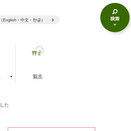
gual（English・中文・한글）
検
索
メ
ニ
ュ
ー
て
観光
した
とじる
とじる
とじる
和