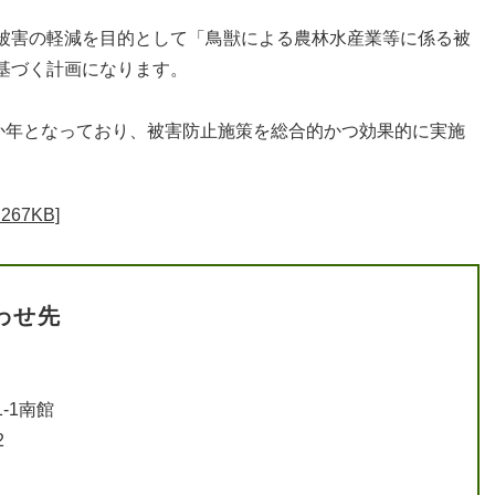
被害の軽減を目的として「鳥獣による農林水産業等に係る被
基づく計画になります。
3か年となっており、被害防止施策を総合的かつ効果的に実施
67KB]
わせ先
-1南館
2