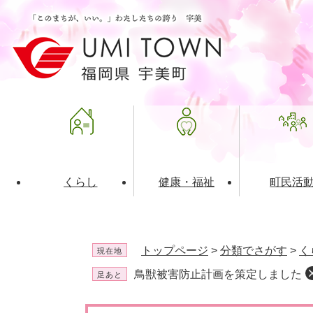
ペ
メ
ー
ニ
ジ
ュ
の
ー
先
を
頭
飛
で
ば
す
し
。
て
本
文
くらし
健康・福祉
町民活
へ
ライフインデックス
福祉・介護
地域コミュニティ
町の概要
入札・発注情報
住民票・
健康
社会教育
町政運営
産業振興
トップページ
>
分類でさがす
>
く
現在地
保険・年金
共働・ボランティア
歴史と文化財
広告事業
ごみ・環
施設案内
企業版ふ
鳥獣被害防止計画を策定しました
足あと
道路・交通・住まい
財政・管財情報
都市計画
本