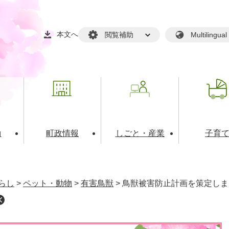
本文へ
閲覧補助
Multilin
動
町政情報
しごと・産業
子育
戸籍・マイナンバー
・生涯学習
税金・料金(個人向け）
文化・スポーツ
広報
税金（事業者向け）
らし
>
ペット・動物
>
有害鳥獣
>
鳥獣被害防止計画を策定しま
境・衛生
るさと納税
上下水道
職員採用情報
・開発
人権・男女共同参画・平