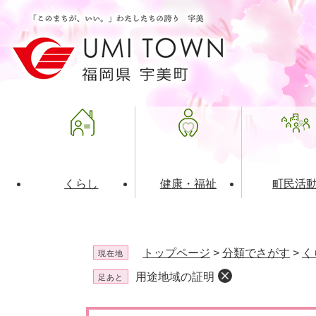
ペ
メ
ー
ニ
ジ
ュ
の
ー
先
を
頭
飛
で
ば
す
し
。
て
本
文
くらし
健康・福祉
町民活
へ
ライフインデックス
福祉・介護
地域コミュニティ
町の概要
入札・発注情報
住民票・
健康
社会教育
町政運営
産業振興
トップページ
>
分類でさがす
>
く
現在地
保険・年金
共働・ボランティア
歴史と文化財
広告事業
ごみ・環
施設案内
企業版ふ
用途地域の証明
足あと
道路・交通・住まい
財政・管財情報
都市計画
本