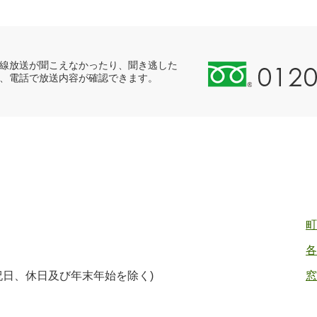
0
線放送が聞こえなかったり、聞き逃した
、電話で放送内容が確認できます。
1
2
0
-
8
9
8
-
2
町
5
各
5
ヤ
(祝日、休日及び年末年始を除く)
窓
ク
バ