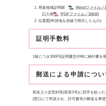
用途地域証明願
[Wordファイル／1
記入例
[PDFファイル／30KB]
位置図(申請地を赤線で明示したもの)
証明手数料
1枚につき300円(証明書交付時に納付書を発
郵送による申請につい
宛名入り定型封筒(長形3号)に切手を貼っ
(窓口にて申請され、許可書等の郵送を希望