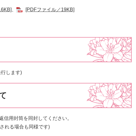
6KB]
、
[PDFファイル／19KB]
行します)
て
た返信用封筒を同封してください。
される場合も同様です)