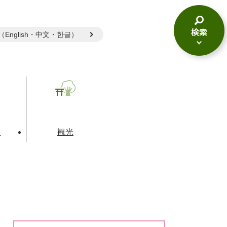
gual（English・中文・한글）
検
索
メ
ニ
ュ
ー
て
観光
とじる
とじる
とじる
和