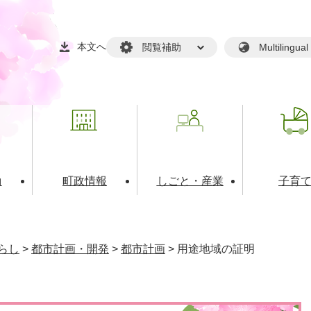
本文へ
閲覧補助
Multilin
動
町政情報
しごと・産業
子育
戸籍・マイナンバー
・生涯学習
税金・料金(個人向け）
文化・スポーツ
広報
税金（事業者向け）
らし
>
都市計画・開発
>
都市計画
>
用途地域の証明
境・衛生
るさと納税
上下水道
職員採用情報
・開発
人権・男女共同参画・平