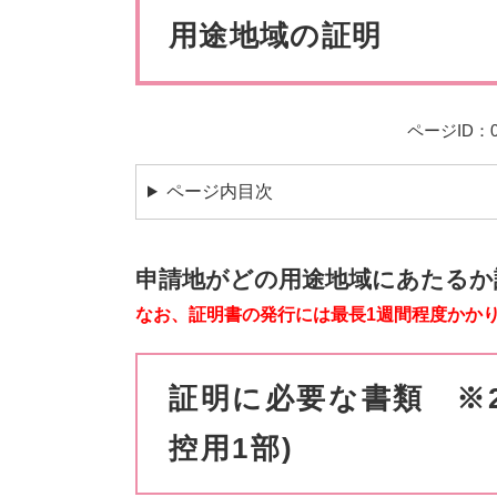
ペット・動物
防犯・防
文
用途地域の証明
ページID：00
ページ内目次
申請地がどの用途地域にあたるか
なお、証明書の発行には最長1週間程度かか
証明に必要な書類
※
控用1部)